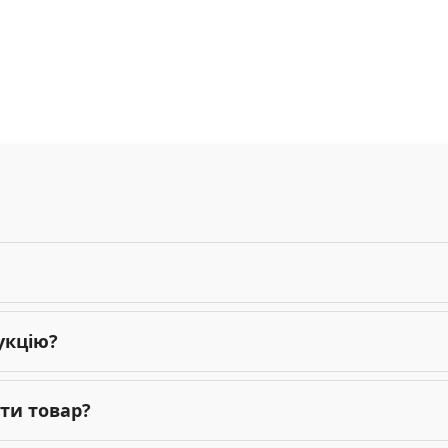
укцію?
ти товар?