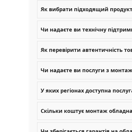
Як вибрати підходящий продукт 
Чи надаєте ви технічну підтрим
Як перевірити автентичність то
Чи надаєте ви послуги з монта
У яких регіонах доступна послу
Скільки коштує монтаж обладн
Чи зберігається гарантія на об