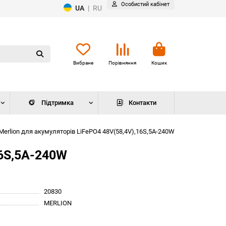
Особистий кабінет
UA
|
RU
Вибране
Порівняння
Кошик
Підтримка
Контакти
erlion для акумуляторів LiFePO4 48V(58,4V),16S,5A-240W
16S,5A-240W
20830
MERLION