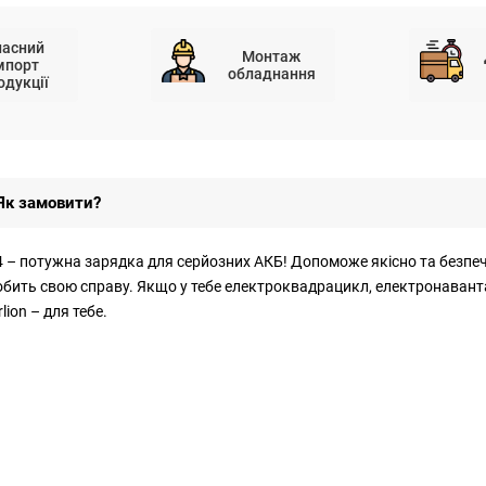
ласний
Монтаж
мпорт
обладнання
одукції
Як замовити?
O4 – потужна зарядка для серйозних АКБ! Допоможе якісно та безп
робить свою справу. Якщо у тебе електроквадрацикл, електронавант
ion – для тебе.