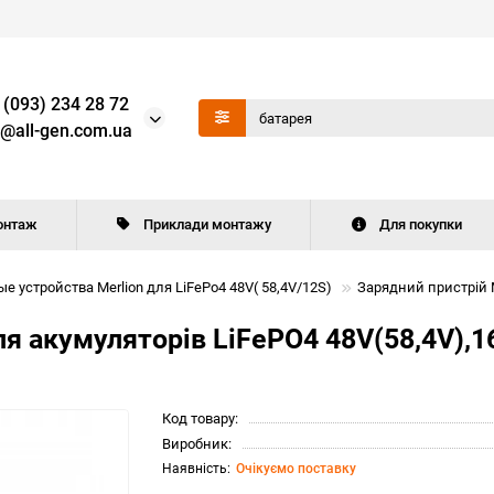
 (093) 234 28 72
o@all-gen.com.ua
онтаж
Приклади монтажу
Для покупки
е устройства Merlion для LiFePo4 48V( 58,4V/12S)
Зарядний пристрій M
ля акумуляторів LiFePO4 48V(58,4V),
Код товару:
Виробник:
Очікуємо поставку