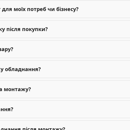
для моїх потреб чи бізнесу?
ку після покупки?
вару?
жу обладнання?
га монтажу?
ання?
ладнання після монтажу?