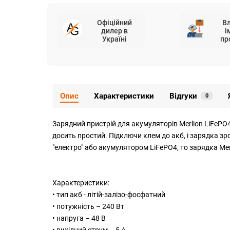
Офіційний
В
дилер в
і
Україні
пр
Опис
Характеристики
Відгуки
0
Зарядний пристрій для акумуляторів Merlion LiFeP
досить простий. Підключи клем до акб, і зарядка з
"електро" або акумулятором LiFePO4, то зарядка Merl
Характеристики:
• тип акб - літій-залізо-фосфатний
• потужність – 240 Вт
• напруга – 48 В
• вихідний струм – 5 А