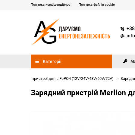
Політика конфіденційності
Політика файлів cookie
+38
inf
Категорії
М
атареі
Зарядні пристрої для LiFePO4 (12V/24V/48V/60V/72V)
Зарядны
Зарядний пристрій Merlion д