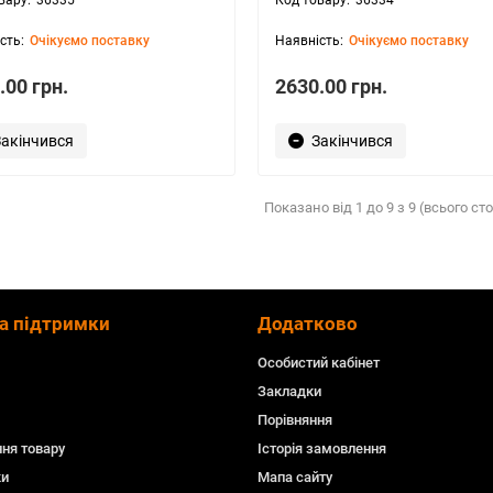
Очікуємо поставку
Очікуємо поставку
.00 грн.
2630.00 грн.
Закінчився
Закінчився
Показано від 1 до 9 з 9 (всього сто
а підтримки
Додатково
Особистий кабінет
Закладки
Порівняння
ня товару
Історія замовлення
ки
Мапа сайту