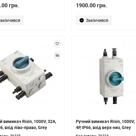
.00 грн.
1900.00 грн.
Закінчився
Закінчився
й вимикач Risin, 1000V, 32A,
Ручний вимикач Risin, 1000V, 
66, вхід ліво-право, Grey
4P, IP66, вхід верх-низ, Grey
36335
36334