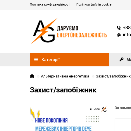
Політика конфіденційності
Політика файлів cookie
+38
inf
Категорії
М
Альтернативна енергетика
Захист/запобіжник
Захист/запобіжник
За замо