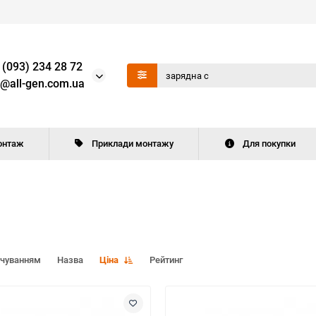
 (093) 234 28 72
o@all-gen.com.ua
онтаж
Приклади монтажу
Для покупки
вчуванням
Назва
Ціна
Рейтинг