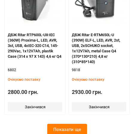
ДБЖ Ritar RTP600L-UX-IEC
ДБЖ Ritar E-RTM650L-U
(360W) Proxima-L, LED, AVR,
(390W) ELF-L, LED, AVR, 2st,
3st, USB, 4xIEC-320 C14, 145-
USB, 2xSCHUKO socket,
290Vac, 1x12V7Ah, plastik
1x12V7Ah, metal Case Q4
Case (314 x 97 X 143) 4,6 кг Q4
(370*130*210) 4,8 кг
(310*85*140)
6802
9818
Очікуємо поставку
Очікуємо поставку
2800.00 грн.
2930.00 грн.
Закінчився
Закінчився
Показати ще