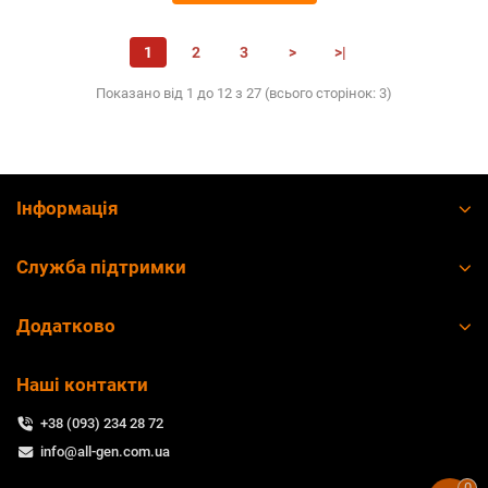
1
2
3
>
>|
Показано від 1 до 12 з 27 (всього сторінок: 3)
Інформація
Служба підтримки
Додатково
Наші контакти
+38 (093) 234 28 72
info@all-gen.com.ua
0