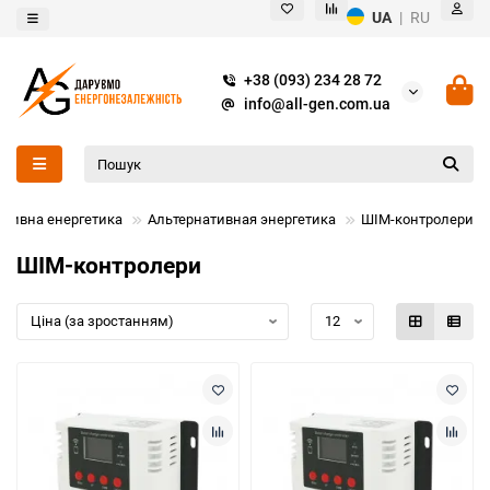
UA
|
RU
+38 (093) 234 28 72
info@all-gen.com.ua
ативна енергетика
Альтернативная энергетика
ШIМ-контролери
ШIМ-контролери