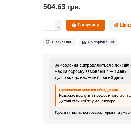
504.63 грн.
В корзину
Швид
В закладки
До порівняння
Замовлення відправляються з понеділк
Час на обробку замовлення —
1 день
Доставка до вас — не більше
3 днів
.
Пропонуємо монтаж обладнання
Надаємо послуги з професійного монтаж
Деталі уточнюйте у менеджера.
Гарантія:
діє на всі товари. Термін та умо