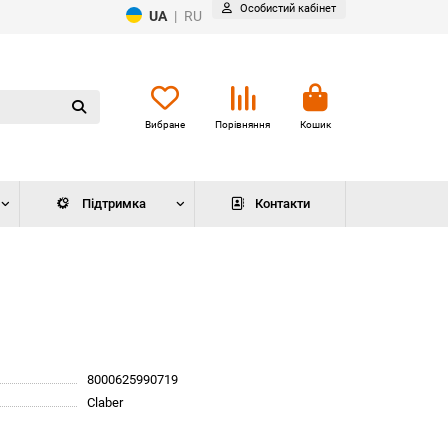
Особистий кабінет
UA
|
RU
Вибране
Порівняння
Кошик
Підтримка
Контакти
8000625990719
Claber