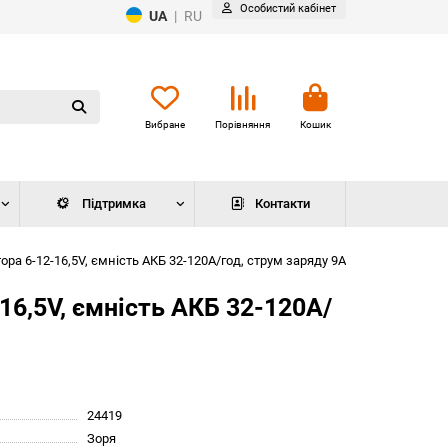
Особистий кабінет
UA
|
RU
Вибране
Порівняння
Кошик
Підтримка
Контакти
а 6-12-16,5V, ємність АКБ 32-120А/год, струм заряду 9A
6,5V, ємність АКБ 32-120А/
24419
Зоря