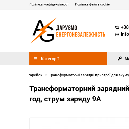
Політика конфіденційності
Політика файлів cookie
+38
inf
Категорії
М
стери для АКБ/батарейок
Трансформаторні зарядні пристрої для акуму
Трансформаторний зарядний п
год, струм заряду 9A