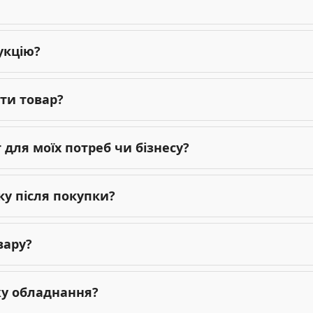
укцію?
ти товар?
для моїх потреб чи бізнесу?
ку після покупки?
вару?
жу обладнання?