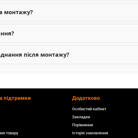
га монтажу?
ання?
ладнання після монтажу?
а підтримки
Додатково
Особистий кабінет
Закладки
Порівняння
ня товару
Історія замовлення