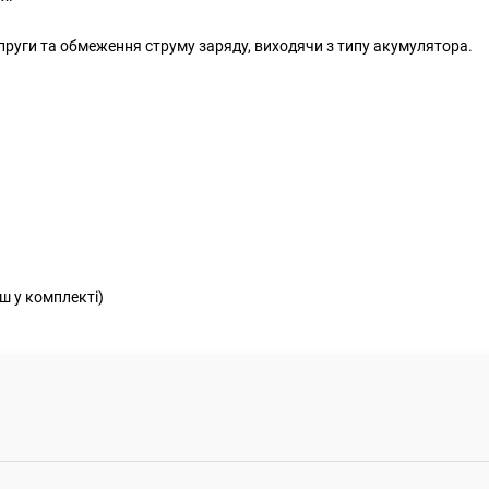
апруги та обмеження струму заряду, виходячи з типу акумулятора.
ш у комплекті)