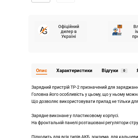
Офіційний
В
дилер в
і
Україні
пр
Опис
Характеристики
Відгуки
0
Зарядний пристрій ТР-2 призначений для заряджання
Головна його особливість у цьому, що у ньому можна
Що дозволяє використовувати прилад не тільки для
Зарядне виконане у пластиковому корпусі.
На фронтальній панелі розташовані регулятори стру
Підходить для всіх типів АКБ, зокрема, для кальцеви