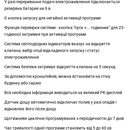
У разі переривання подачі електроживлення підключається
резервна батарея на 9 в
Є кнопка запуску для негайної активації програми
Функція перевірки системи - кнопка "пуск +... годинник" для 23-
годинної затримки при активації програми
Система світлодіодних індикаторів вказує на відкриття
клапана, вибір опції відкладеного запуску і статус
електроживлення
Система безпеки затримує відкриття клапана на 5 секунд
За допомогою кронштейнів, можна встановити на стіну
будинку або сараю
Вся необхідна інформація виводиться на великий РК-дисплей
Датчик дощу автоматично відключає полив у разі опадів і
відновлює його після дощу
Щотижневе циклічне програмування з періодичністю до 7 днів
Час тривалості однієї програми становить від 5 до 60 хв