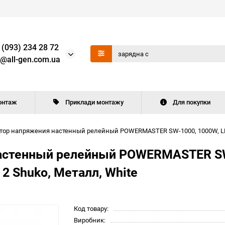
 (093) 234 28 72
o@all-gen.com.ua
онтаж
Приклади монтажу
Для покупки
ор напряжения настенный релейный POWERMASTER SW-1000, 1000W, LED, 6
астенный релейный POWERMASTER SW-
 2 Shuko, Металл, White
Код товару:
Виробник: