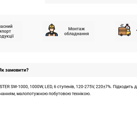
ласний
Монтаж
мпорт
обладнання
одукції
Як замовити?
ER SW-1000, 1000W, LED, 6 ступенів, 120-275V, 220±7%. Підходить
нанням, малопотужною побутовою технікою.