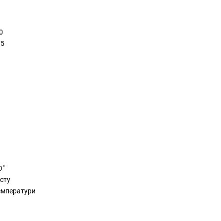
0
75
O"
сту
емператури