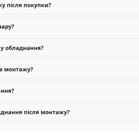
ку після покупки?
вару?
жу обладнання?
га монтажу?
ання?
ладнання після монтажу?