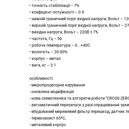
• точність стабілізації – 7%
• коефіцієнт потужності – 0.9
• нижній граничний поріг вхідної напруги, Вольт – 12
• верхній граничний поріг вхідної напруги, Вольт – 2
• вихідна напруга, Вольт – 220В ± 7%
• частота, Гц – 50
• робоча температура – 0...+40С
• вологість – 20-90%
• корпус – метал
• вага, кг – 3.1
особливості:
- мікропроцесорне керування
- оновлена модифікація
- нова схемотехніка та алгоритм роботи "CROSS ZER
- автоматичний перезапуск у разі спрацювання захи
- вбудований мережевий фільтр перешкод, датчик т
- термозахист 65*C,
- металевий корпус