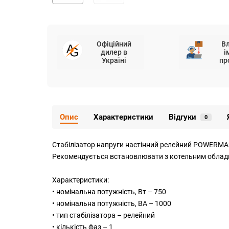
Офіційний
В
дилер в
і
Україні
пр
Опис
Характеристики
Відгуки
0
Стабілізатор напруги настінний релейний POWERMAST
Рекомендується встановлювати з котельним облад
Характеристики:
• номінальна потужність, Вт – 750
• номінальна потужність, ВА – 1000
• тип стабілізатора – релейний
• кількість фаз – 1