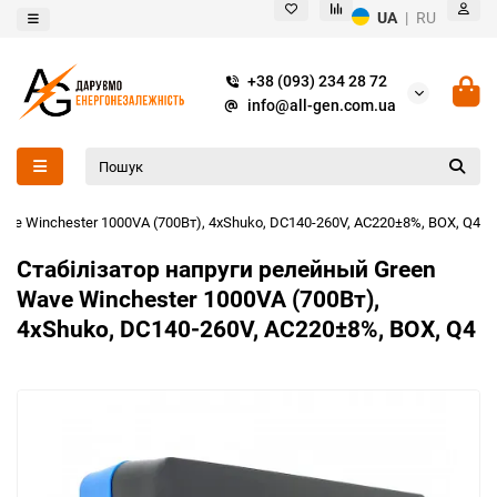
UA
|
RU
+38 (093) 234 28 72
info@all-gen.com.ua
ve Winchester 1000VA (700Вт), 4xShuko, DC140-260V, AC220±8%, BOX, Q4
Стабілізатор напруги релейный Green
Wave Winchester 1000VA (700Вт),
4xShuko, DC140-260V, AC220±8%, BOX, Q4