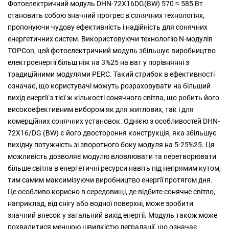
Фотоелектричний модуль DHN-72X16DG(BW) 570 ≈ 585 Вт
становить собою значний прогрес в сонячних технологіях,
пропонуючи чудову ефективність і надійність для сонячних
енергетичних систем. Використовуючи технологію N-модулів
TOPCon, цей фотоелектричний модуль збільшує виробництво
електроенергії більш ніж на 3%25 на ват у порівнянні з
традиційними модулями PERC. Такий стрибок в ефективності
означає, що користувачі можуть розраховувати на більший
вихід енергії з тієї ж кількості сонячного світла, що робить його
високоефективним вибором як для житлових, так і для
комерційних сонячних установок. Однією з особливостей DHN-
72X16/DG (BW) є його двостороння конструкція, яка збільшує
вихідну потужність зі зворотного боку модуля на 5-25%25. Ця
можливість дозволяє модулю вловлювати та перетворювати
більше світла в енергетичні ресурси навіть під непрямим кутом,
тим самим максимізуючи виробництво енергії протягом дня.
Це особливо корисно в середовищі, де відбите сонячне світло,
наприклад, від снігу або водної поверхні, може зробити
значний внесок у загальний вихід енергії. Модуль також може
похвалитися меншою швидкістю деградації, що означає