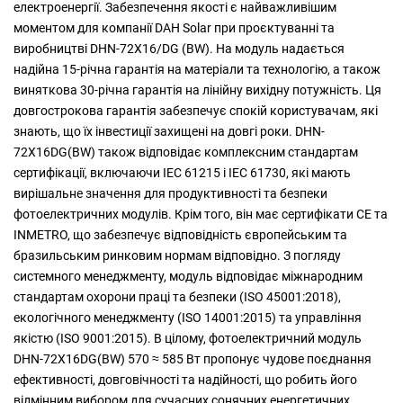
електроенергії. Забезпечення якості є найважливішим
моментом для компанії DAH Solar при проєктуванні та
виробництві DHN-72X16/DG (BW). На модуль надається
надійна 15-річна гарантія на матеріали та технологію, а також
виняткова 30-річна гарантія на лінійну вихідну потужність. Ця
довгострокова гарантія забезпечує спокій користувачам, які
знають, що їх інвестиції захищені на довгі роки. DHN-
72X16DG(BW) також відповідає комплексним стандартам
сертифікації, включаючи IEC 61215 і IEC 61730, які мають
вирішальне значення для продуктивності та безпеки
фотоелектричних модулів. Крім того, він має сертифікати CE та
INMETRO, що забезпечує відповідність європейським та
бразильським ринковим нормам відповідно. З погляду
системного менеджменту, модуль відповідає міжнародним
стандартам охорони праці та безпеки (ISO 45001:2018),
екологічного менеджменту (ISO 14001:2015) та управління
якістю (ISO 9001:2015). В цілому, фотоелектричний модуль
DHN-72X16DG(BW) 570 ≈ 585 Вт пропонує чудове поєднання
ефективності, довговічності та надійності, що робить його
відмінним вибором для сучасних сонячних енергетичних