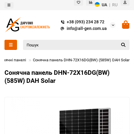
UA
|
RU
+38 (093) 234 28 72
info@all-gen.com.ua
Сонячні панелі
Сонячна панель DHN-72X16DG(BW) (585W) DAH Solar
Сонячна панель DHN-72X16DG(BW)
(585W) DAH Solar