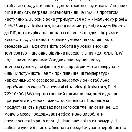
стабільну продуктивність і довгострокову надійність. У перший
рік швидкість деградації становить лише 1%25, а протягом
наступних 2-30 років вона утримується на мінімальному рівні ≤
0,4%25 на рік. Крім того, прилад демонструє відмінну стійкість
до PID, що є вирішальною характеристикою для підтримки
високої продуктивності в різних умовах навколишнього
середовища. Ефективність роботи в умовах високих
температур — ще одна відмінна перевага DHN-72X16/DG (BW)
над іншими модулями. Завдяки своєму низькому
температурному коефіцієнту цей пристрій може генерувати
більшу потужність навіть при підвищенні температури
навколишнього середовища, забезпечуючи стабільне
виробництво енергії в спекотні літні місяці. Крім того, DHN-
72X16/DG (BW) спроєктований таким чином, щоб відмінно
працювати в умовах низької освітленості. Покращена
продуктивність в умовах поганого освітлення означає, що
модуль може продовжувати ефективно виробляти
електроенергію рано вранці, пізно ввечері та в похмурі дні,
забезпечуючи більш стабільне та передбачуване виробництво