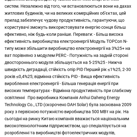
систем. Незалежно від того, чи встановлюються вони на дахах
житлових будинків, чи на великих комерційних об'єктах, цей
прилад забезпечує чудову продуктивність, гарантуючи, що
користувачі зможуть використовувати енергію сонця більш
ефективно, ніж будь-коли раніше. Переваги: - Більш висока
ефективність виробництва електроенергії Модуль TOPCon N-
типу може збільшити виробництво електроенергії на 3%25+ на
ват порівняно з модулем PERC - Потужність на задній стороні
двостороннього модуля збільшується на 5-25%25 - Нижча
швидкість деградації, стійкість опір PID Перший рік ≤1%25, 2-30
років ≤0,4%25; відмінна стійкість PID - Вища ефективність
вироблення електроенергії - Більша генерація енергії при
високих температурах - Відмінна продуктивність при слабкому
освітленні Про виробника Компанія Anhui Daheng Energy
Technology Co., LTD (скорочено DAH Solar) була заснована 2009
року з первісною потужністю виробництва 500 МВт на рік. На
сьогодні на ринку Китаю компанія вважається національним
високотехнологічним підприємством, що спеціалізується на
розробленні та виробництві фотоелектричних модулів,