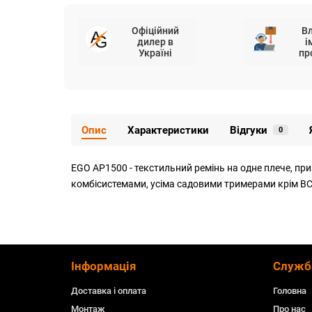
Офіційний
В
дилер в
і
Україні
пр
Опис
Характеристики
Відгуки
0
EGO AP1500 - текстильний ремінь на одне плече, пр
комбісистемами, усіма садовими тримерами крім B
Інформація
Служб
Доставка і оплата
Головна
Монтаж
Про нас