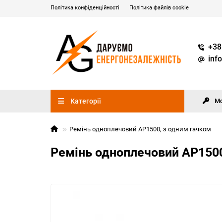
Політика конфіденційності
Політика файлів cookie
+38
inf
Категорії
М
Ремінь одноплечовий AP1500, з одним гачком
Ремінь одноплечовий AP1500