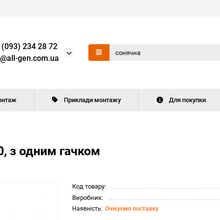
 (093) 234 28 72
o@all-gen.com.ua
онтаж
Приклади монтажу
Для покупки
, з одним гачком
Код товару:
Виробник:
Очікуємо поставку