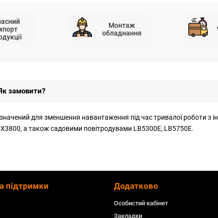
ласний
Монтаж
мпорт
обладнання
одукції
Як замовити?
изначений для зменшення навантаження під час тривалої роботи з і
CX3800, а також садовими повітродувами LB5300E, LB5750E.
а підтримки
Додатково
Особистий кабінет
Закладки