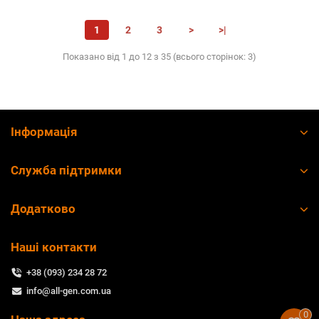
1
2
3
>
>|
Показано від 1 до 12 з 35 (всього сторінок: 3)
Інформація
Служба підтримки
Додатково
Наші контакти
+38 (093) 234 28 72
info@all-gen.com.ua
0