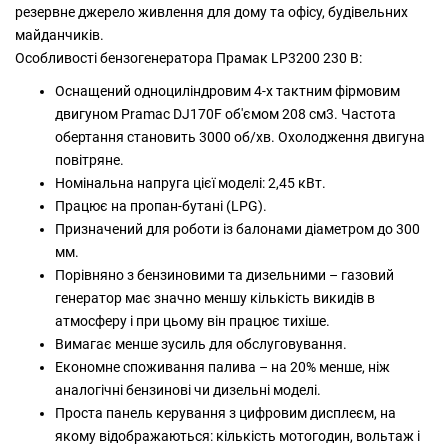
резервне джерело живлення для дому та офісу, будівельних
майданчиків.
Особливості бензогенератора Прамак LP3200 230 В:
Оснащений одноциліндровим 4-х тактним фірмовим
двигуном Pramac DJ170F об'ємом 208 см3. Частота
обертання становить 3000 об/хв. Охолодження двигуна
повітряне.
Номінальна напруга цієї моделі: 2,45 кВт.
Працює на пропан-бутані (LPG).
Призначений для роботи із балонами діаметром до 300
мм.
Порівняно з бензиновими та дизельними – газовий
генератор має значно меншу кількість викидів в
атмосферу і при цьому він працює тихіше.
Вимагає менше зусиль для обслуговування.
Економне споживання палива – на 20% менше, ніж
аналогічні бензинові чи дизельні моделі.
Проста панель керування з цифровим дисплеєм, на
якому відображаються: кількість мотогодин, вольтаж і