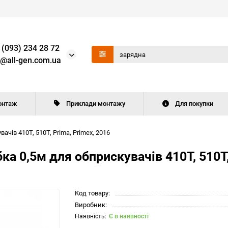
 (093) 234 28 72
o@all-gen.com.ua
онтаж
Приклади монтажу
Для покупки
чів 410Т, 510Т, Prima, Primex, 2016
а 0,5м для обприскувачів 410Т, 510Т,
Код товару:
Виробник:
Є в наявності