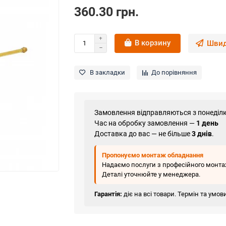
360.30 грн.
В корзину
Швид
В закладки
До порівняння
Замовлення відправляються з понеділк
Час на обробку замовлення —
1 день
Доставка до вас — не більше
3 днів
.
Пропонуємо монтаж обладнання
Надаємо послуги з професійного монтаж
Деталі уточнюйте у менеджера.
Гарантія:
діє на всі товари. Термін та умо