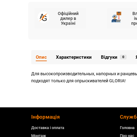
Офіційний
В
дилер в
і
Україні
пр
Опис
Характеристики
Відгуки
0
Для высокопроизводительных, напорных и ранцевых 
подходят только для опрыскивателей GLORIA!
Інформація
Служб
Доставка і оплата
Головна
Монтаж
Про нас