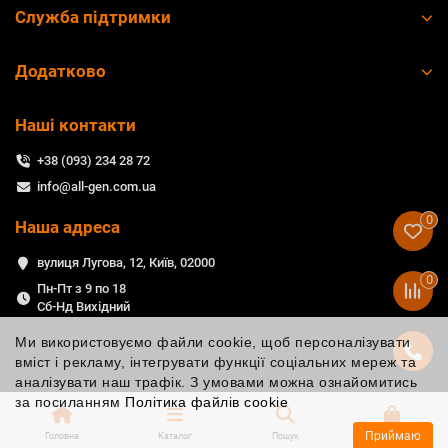
Служба підтримки
Додатково
Наші контакти
+38 (093) 234 28 72
info@all-gen.com.ua
0
Наша адреса
вулиця Лугова, 12, Київ, 02000
0
Пн-Пт з 9 по 18
Сб-Нд Вихідний
Ми використовуємо файли cookie, щоб персоналізувати
вміст і рекламу, інтегрувати функції соціальних мереж та
аналізувати наш трафік. З умовами можна ознайомитись
за посиланням
Політика файлів cookie
Приймаю
Головна
Каталог
Пошук
Кошик