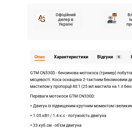
Офіційний
В
дилер в
і
Україні
пр
Опис
Характеристики
Відгуки
0
GTM CN330D - бензинова мотокоса (тример) побутовог
місцевості. Коса оснащена 2-тактним бензиновим дв
мастилом у пропорції 40:1 (25 мл мастила на 1 л бен
Переваги мотокоси GTM CN330D:
> Двигун із підвищеним крутним моментом і велики
> 1.05 кВт / 1.4 к.с - потужність двигуна
> 33 куб.см - об'єм двигуна