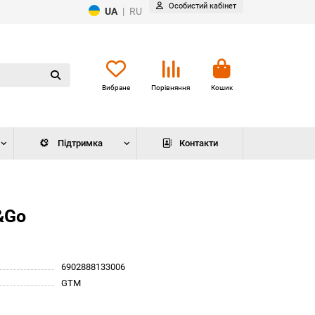
Особистий кабінет
UA
|
RU
Вибране
Порівняння
Кошик
Підтримка
Контакти
&Go
6902888133006
GTM