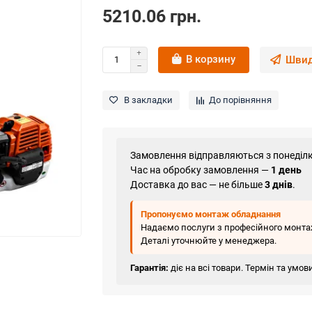
5210.06 грн.
В корзину
Швид
В закладки
До порівняння
Замовлення відправляються з понеділк
Час на обробку замовлення —
1 день
Доставка до вас — не більше
3 днів
.
Пропонуємо монтаж обладнання
Надаємо послуги з професійного монтаж
Деталі уточнюйте у менеджера.
Гарантія:
діє на всі товари. Термін та умо