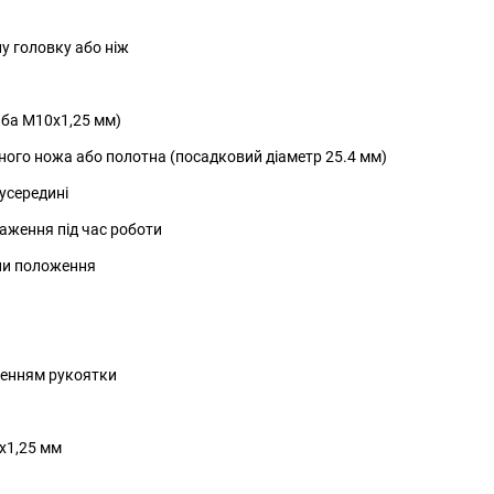
у головку або ніж
ьба М10х1,25 мм)
ного ножа або полотна (посадковий діаметр 25.4 мм)
усередині
аження під час роботи
іни положення
ленням рукоятки
х1,25 мм