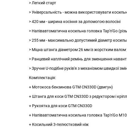
> Легкий старт
> Універсальність - можна використовувати косильн
> 420 мм - ширина косіння за допомогою волосіні
> Напівавтоматична косильна головка Tap'n'Go (різ
> 255 мм - максимально допустимий діаметр косиль
> Міцна штанга діаметром 26 мм із жорстким валом 
> Ранцевий наплічний ремінь для зменшення навант
> Зручне U-подібне руків'я з механізмом швидкої зм
Комплектація:
+ Мотокоса бензинова GTM CN330D (двигун)
+ Штанга для коси GTM CN330D з редуктором і кріп
+ Рукоятка для коси GTM CN330D
+ Напівавтоматична косильна головка Tap'n'Go М10
+ Косильний 3-пелюстковий ніж