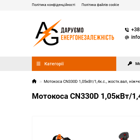
Політика конфіденційності
Політика файлів cookie
+38
inf
Категорії
М
Мотокоса CN330D 1,05кВт/1,4к.с., жостк.вал, ніж+
Мотокоса CN330D 1,05кВт/1,4