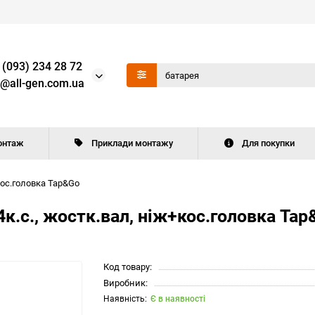
 (093) 234 28 72
o@all-gen.com.ua
онтаж
Приклади монтажу
Для покупки
кос.головка Tap&Go
к.с., жостк.вал, ніж+кос.головка Tap
Код товару:
Виробник:
Є в наявності