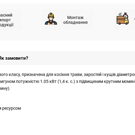
ласний
Монтаж
мпорт
обладнання
одукції
Як замовити?
о класу, призначена для косіння трави, заростей і кущів діаметром 
игуном потужністю 1.05 кВт (1,4 к. с.) з підвищеним крутним моме
зину).
м ресурсом