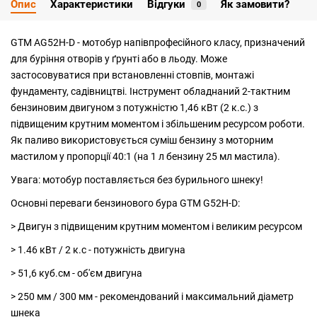
Опис
Характеристики
Відгуки
Як замовити?
0
GTM AG52H-D - мотобур напівпрофесійного класу, призначений
для буріння отворів у ґрунті або в льоду. Може
застосовуватися при встановленні стовпів, монтажі
фундаменту, садівництві. Інструмент обладнаний 2-тактним
бензиновим двигуном з потужністю 1,46 кВт (2 к.с.) з
підвищеним крутним моментом і збільшеним ресурсом роботи.
Як паливо використовується суміш бензину з моторним
мастилом у пропорції 40:1 (на 1 л бензину 25 мл мастила).
Увага: мотобур поставляється без бурильного шнеку!
Основні переваги бензинового бура GTM G52H-D:
> Двигун з підвищеним крутним моментом і великим ресурсом
> 1.46 кВт / 2 к.с - потужність двигуна
> 51,6 куб.см - об'єм двигуна
> 250 мм / 300 мм - рекомендований і максимальний діаметр
шнека