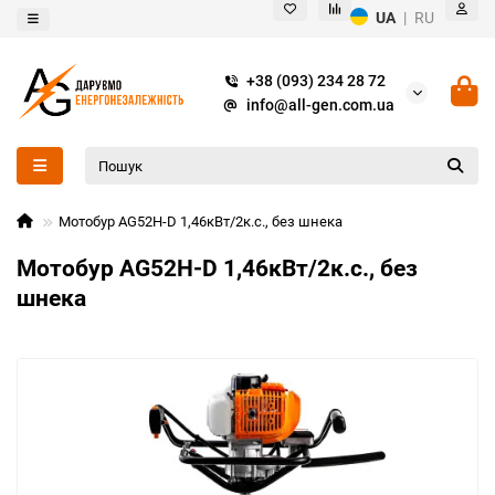
UA
|
RU
+38 (093) 234 28 72
info@all-gen.com.ua
Мотобур AG52H-D 1,46кВт/2к.с., без шнека
Мотобур AG52H-D 1,46кВт/2к.с., без
шнека