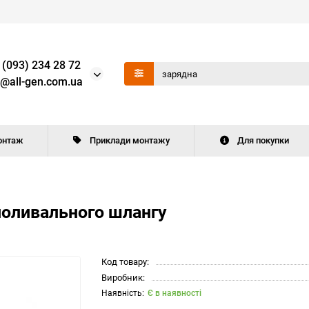
 (093) 234 28 72
o@all-gen.com.ua
онтаж
Приклади монтажу
Для покупки
поливального шлангу
Код товару:
Виробник:
Є в наявності