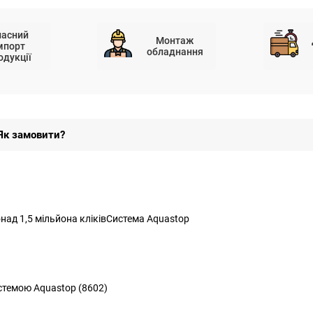
ласний
Монтаж
мпорт
обладнання
одукції
Як замовити?
над 1,5 мільйона кліківСистема Aquastop
истемою Aquastop (8602)