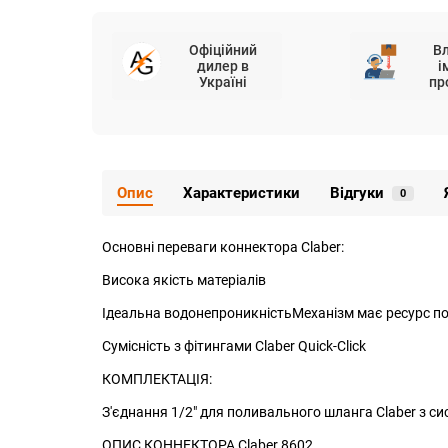
Офіційний
В
дилер в
і
Україні
пр
Опис
Характеристики
Відгуки
0
Основні переваги коннектора Claber:
Висока якість матеріалів
Ідеальна водонепроникністьМеханізм має ресурс по
Сумісність з фітингами Claber Quick-Click
КОМПЛЕКТАЦІЯ:
З'єднання 1/2" для поливального шланга Claber з с
ОПИС КОННЕКТОРА Claber 8602