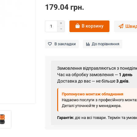
179.04 грн.
В корзину
Швид
В закладки
До порівняння
Замовлення відправляються з понеділк
Час на обробку замовлення —
1 день
Доставка до вас — не більше
3 днів
.
Пропонуємо монтаж обладнання
Надаємо послуги з професійного монтаж
Деталі уточнюйте у менеджера.
Гарантія:
діє на всі товари. Термін та умо