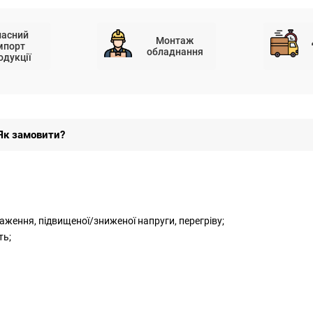
ласний
Монтаж
мпорт
обладнання
одукції
Як замовити?
таження, підвищеної/зниженої напруги, перегріву;
ть;