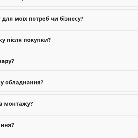
для моїх потреб чи бізнесу?
ку після покупки?
вару?
жу обладнання?
га монтажу?
ання?