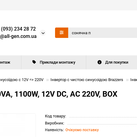
 (093) 234 28 72
o@all-gen.com.ua
онтаж
Приклади монтажу
Для покупки
нусоїдою c 12V => 220V
Iнвертор с чистою синусоiдою Brazzers
Інв
A, 1100W, 12V DC, AC 220V, BOX
Код товару:
Виробник:
Очікуємо поставку