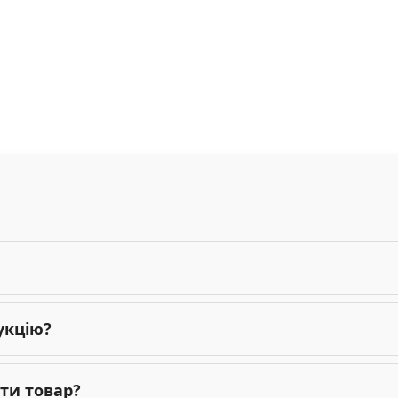
укцію?
ти товар?