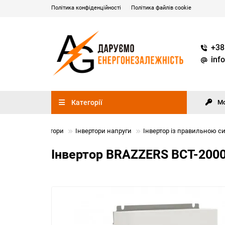
Політика конфіденційності
Політика файлів cookie
+38
inf
Категорії
М
Інвертори
Інвертори напруги
Інвертор із правильною си
Інвертор BRAZZERS BCT-2000V