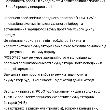
- Можливість роботи в складі систем безперебійного живлення
- Вкрай просте у використанні
Головною особливістю зарядного пристрою "РОБОТ-25" є
інноваційна система інтелектуального підбору та
встановлення зарядного струму протягом усього циклу
заряду.
Це звільняє користувача від необхідності вивчати
характеристики акумуляторів і виключає можливі помилки під
час регулювання струму заряду.
"РОБОТ-25" сам регулює зарядний струм відповідно до
реальної залишкової ємності акумулятора і його поведінки в
процесі заряджання.
Вам достатньо просто вибрати режим і підключити
акумулятор будь-якої ємності - від 2 А*год до 400 А*год!
Зарядний пристрій "РОБОТ-25" призначений для заряду всіх
типів 12-вольтових свинцево-кислотних акумуляторних
батарей (АКБ),:
- Стартерних (з рідким електролітом), зокрема кальцієвих,