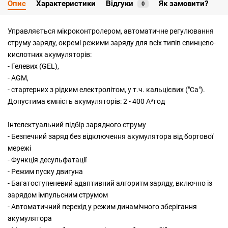
Опис
Характеристики
Відгуки
Як замовити?
0
Управляється мікроконтролером, автоматичне регулювання
струму заряду, окремі режими заряду для всіх типів свинцево-
кислотних акумуляторів:
- Гелевих (GEL),
- AGM,
- стартерних з рідким електролітом, у т.ч. кальцієвих ("Ca").
Допустима ємність акумуляторів: 2 - 400 А*год
Інтелектуальний підбір зарядного струму
- Безпечний заряд без відключення акумулятора від бортової
мережі
- Функція десульфатації
- Режим пуску двигуна
- Багатоступеневий адаптивний алгоритм заряду, включно із
зарядом імпульсним струмом
- Автоматичний перехід у режим динамічного зберігання
акумулятора