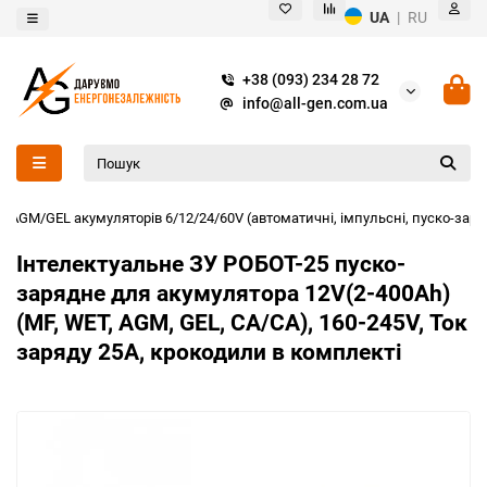
UA
|
RU
+38 (093) 234 28 72
info@all-gen.com.ua
о/AGM/GEL акумуляторів 6/12/24/60V (автоматичні, імпульсні, пуско-заря
Інтелектуальне ЗУ РОБОТ-25 пуско-
зарядне для акумулятора 12V(2-400Ah)
(MF, WET, AGM, GEL, CA/CA), 160-245V, Ток
заряду 25А, крокодили в комплекті