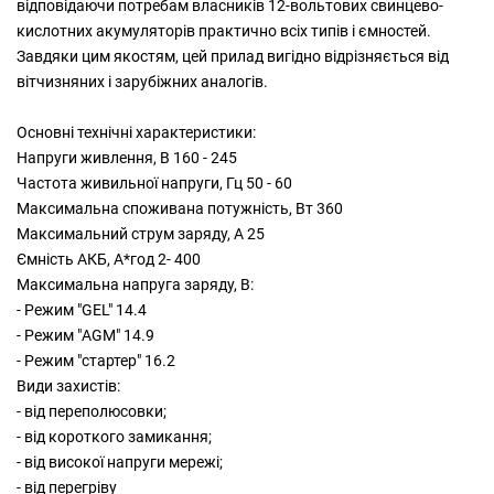
відповідаючи потребам власників 12-вольтових свинцево-
кислотних акумуляторів практично всіх типів і ємностей.
Завдяки цим якостям, цей прилад вигідно відрізняється від
вітчизняних і зарубіжних аналогів.
Основні технічні характеристики:
Напруги живлення, В 160 - 245
Частота живильної напруги, Гц 50 - 60
Максимальна споживана потужність, Вт 360
Максимальний струм заряду, А 25
Ємність АКБ, А*год 2- 400
Максимальна напруга заряду, В:
- Режим "GEL" 14.4
- Режим "AGM" 14.9
- Режим "стартер" 16.2
Види захистів:
- від переполюсовки;
- від короткого замикання;
- від високої напруги мережі;
- від перегріву