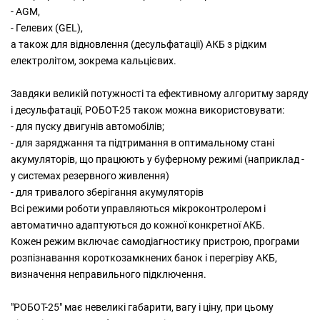
- AGM,
- Гелевих (GEL),
а також для відновлення (десульфатації) АКБ з рідким
електролітом, зокрема кальцієвих.
Завдяки великій потужності та ефективному алгоритму заряду
і десульфатації, РОБОТ-25 також можна використовувати:
- для пуску двигунів автомобілів;
- для заряджання та підтримання в оптимальному стані
акумуляторів, що працюють у буферному режимі (наприклад -
у системах резервного живлення)
- для тривалого зберігання акумуляторів
Всі режими роботи управляються мікроконтролером і
автоматично адаптуються до кожної конкретної АКБ.
Кожен режим включає самодіагностику пристрою, програми
розпізнавання короткозамкнених банок і перегріву АКБ,
визначення неправильного підключення.
"РОБОТ-25" має невеликі габарити, вагу і ціну, при цьому