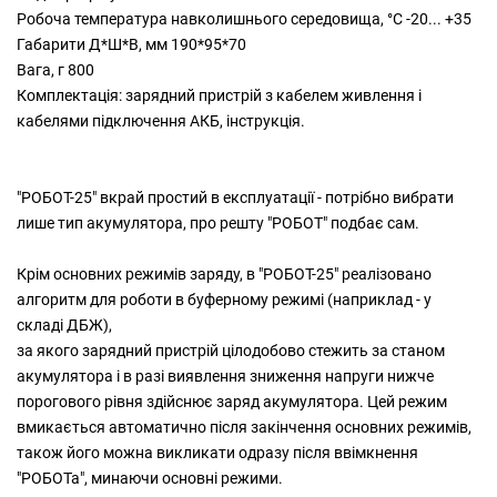
Робоча температура навколишнього середовища, °С -20... +35
Габарити Д*Ш*В, мм 190*95*70
Вага, г 800
Комплектація: зарядний пристрій з кабелем живлення і
кабелями підключення АКБ, інструкція.
"РОБОТ-25" вкрай простий в експлуатації - потрібно вибрати
лише тип акумулятора, про решту "РОБОТ" подбає сам.
Крім основних режимів заряду, в "РОБОТ-25" реалізовано
алгоритм для роботи в буферному режимі (наприклад - у
складі ДБЖ),
за якого зарядний пристрій цілодобово стежить за станом
акумулятора і в разі виявлення зниження напруги нижче
порогового рівня здійснює заряд акумулятора. Цей режим
вмикається автоматично після закінчення основних режимів,
також його можна викликати одразу після ввімкнення
"РОБОТа", минаючи основні режими.