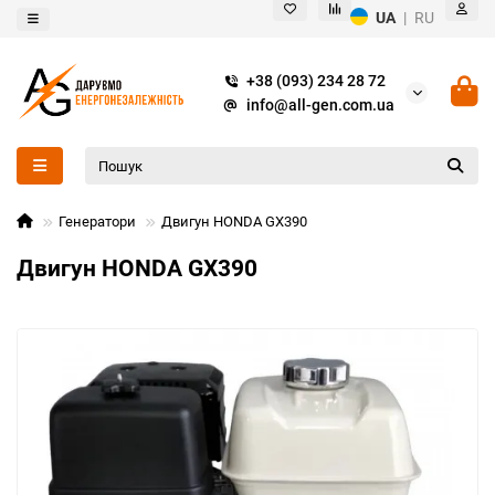
UA
|
RU
+38 (093) 234 28 72
info@all-gen.com.ua
Генератори
Двигун HONDA GX390
Двигун HONDA GX390