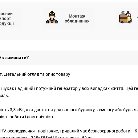
ласний
Монтаж
мпорт
обладнання
одукції
Як замовити?
т. Детальний огляд та опис товару
хто шукає надійний і потужний генератор у всіх випадках життя. Цей
силь.
ість 3,8 кВт, яка достатня для вашого будинку, кемпінгу або будь-я
сть роботи і довговічність.
 OHV, охолодження - повітряне, тривалий час безперервної роботи – 
а становлять 725х555х610 мм, а вага - 53 кг.