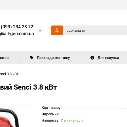
 (093) 234 28 72
o@all-gen.com.ua
онтаж
Приклади монтажу
Для покупки
nci 3.8 кВт
вий Senci 3.8 кВт
Код товару:
Виробник:
Є в наявності