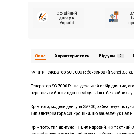
Офіційний
В
дилер в
і
Україні
пр
Опис
Характеристики
Відгуки
0
Купити Генератор SC 7000 R бензиновий Senci 3.8 кВ
Генератор SC 7000 R - це ідеальний вибір для тих, 
перевозити його з одного місця в інше без зайвих зу
Крім того, модель двигуна SV230, забезпечує потужн
Тип альтернатора синхронний, що забезпечує надійні
Крім того, тип двигуна - 1-циліндровий, 4-х тактний
що забезпечує стабільний струм. Габарити генератор