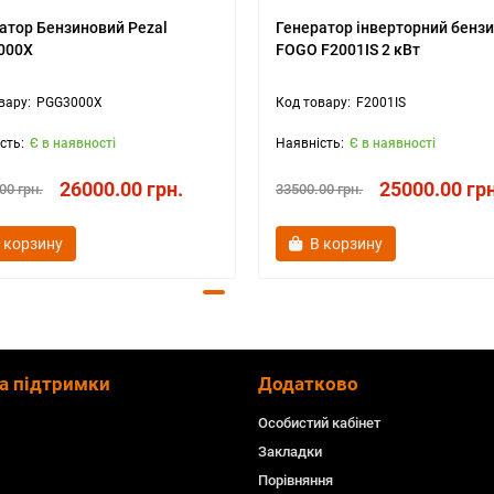
атор Бензиновий Pezal
Генератор інверторний бенз
000X
FOGO F2001IS 2 кВт
PGG3000X
F2001IS
Є в наявності
Є в наявності
26000.00 грн.
25000.00 грн
00 грн.
33500.00 грн.
 корзину
В корзину
а підтримки
Додатково
Особистий кабінет
Закладки
Порівняння