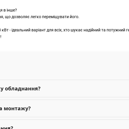
я в інше?
ня, що дозволяє легко переміщувати його.
 кВт - ідеальний варіант для всіх, хто шукає надійний та потужний г
!
жу обладнання?
га монтажу?
ання?