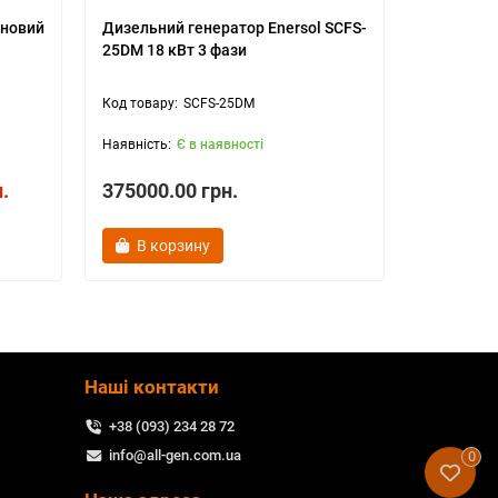
иновий
Дизельний генератор Enersol SCFS-
Блок авт
25DM 18 кВт 3 фази
резерву 
LTS 40 A
SCFS-25DM
Є в наявності
.
375000.00 грн.
35900.0
В корзину
В ко
Наші контакти
+38 (093) 234 28 72
info@all-gen.com.ua
0