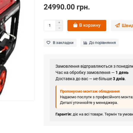
24990.00 грн.
В корзину
Швид
В закладки
До порівняння
Замовлення відправляються з понеділк
Час на обробку замовлення —
1 день
Доставка до вас — не більше
3 днів
.
Пропонуємо монтаж обладнання
Надаємо послуги з професійного монтаж
Деталі уточнюйте у менеджера.
Гарантія:
діє на всі товари. Термін та умо