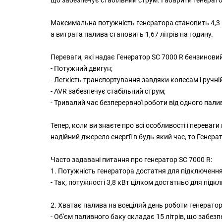
Максимальна потужність генератора становить 4,3 кВт
а витрата палива становить 1,67 літрів на годину.
Переваги, які надає Генератор SC 7000 R бензиновий 
- Потужний двигун;
- Легкість транспортування завдяки колесам і ручній 
- AVR забезпечує стабільний струм;
- Тривалий час безперервної роботи від одного пали
Тепер, коли ви знаєте про всі особливості і переваг
надійний джерело енергії в будь-який час, то Генера
Часто задавані питання про генератор SC 7000 R:
1. Потужність генератора достатня для підключенн
- Так, потужності 3,8 кВт цілком достатньо для під
2. Хватає палива на всеціляй день роботи генерато
- Об'єм паливного баку складає 15 літрів, що забез