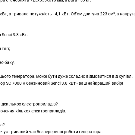
, а тривала потужність - 4,1 кВт. Об'єм двигуна 223 см³, а напруга 
Senci 3.8 кВт:
тягі;
во баку.
и цього генератора, може бути дуже складно відмовитися від купівлі
тор SC 7000 R бензиновий Senci 3.8 кВт - ваш найкращий вибір!
я декількох електроприладів?
ключення кількох електроприладів.
ра?
печує тривалий час безперервної роботи генератора.