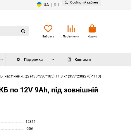
Особистий кабінет
UA
|
RU
Вибране
Порівняння
Кошик
Підтримка
Контакти
 настінний, Q2 (435*330*185) 11,8 кг (355*230(270)*110)
Б по 12V 9Ah, під зовнішній
12311
Ritar