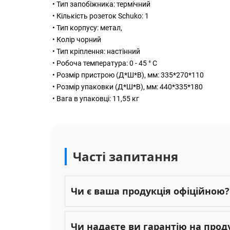
• Тип запобіжника: термічний
• Кількість розеток Schuko: 1
• Тип корпусу: метал,
• Колір чорний
• Тип кріплення: настінний
• Робоча температура: 0 - 45 ° С
• Розмір пристрою (Д*Ш*В), мм: 335*270*110
• Розмір упаковки (Д*Ш*В), мм: 440*335*180
• Вага в упаковці: 11,55 кг
Часті запитання
Чи є ваша продукція офіційною?
Чи надаєте ви гарантію на прод