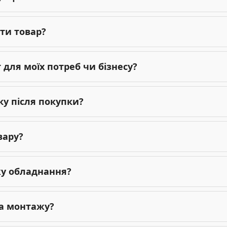
ти товар?
для моїх потреб чи бізнесу?
ку після покупки?
вару?
жу обладнання?
га монтажу?