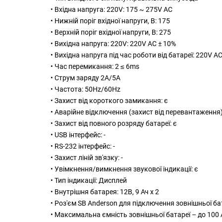
• Вхідна напруга: 220V: 175 ~ 275V AC
• Нижній поріг вхідної напруги, В: 175
• Верхній поріг вхідної напруги, В: 275
• Вихідна напруга: 220V: 220V AC ± 10%
• Вихідна напруга під час роботи від батареї: 220V AC
• Час перемикання: 2 ≤ 6ms
• Струм заряду 2А/5А
• Частота: 50Hz/60Hz
• Захист від короткого замикання: є
• Аварійне відключення (захист від перевантаження)
• Захист від повного розряду батареї: є
• USB інтерфейс: -
• RS-232 інтерфейс: -
• Захист ліній зв'язку: -
• Увімкнення/вимкнення звукової індикації: є
• Тип індикації: Дисплей
• Внутрішня батарея: 12В, 9 Ач х 2
• Роз'єм SB Anderson для підключення зовнішньої бат
• Максимальна ємність зовнішньої батареї – до 100 