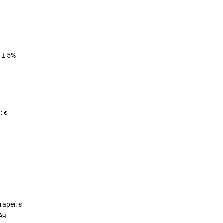
 ± 5%
: є
ареї: є
Ач