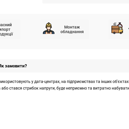
ласний
Монтаж
мпорт
обладнання
одукції
Як замовити?
икористовують у дата-центрах, на підприємствах та інших об'єкта
 або стався стрибок напруги, буде неприємно та витратно набувати 