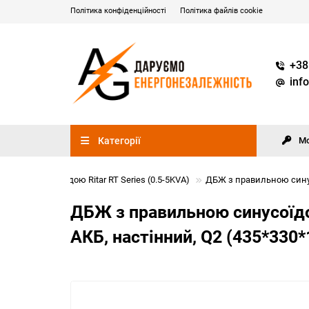
Політика конфіденційності
Політика файлів cookie
+38
inf
Категорії
М
льною синусоїдою Ritar RT Series (0.5-5KVA)
ДБЖ з правильною синусо
ДБЖ з правильною синусоїдо
АКБ, настінний, Q2 (435*330*