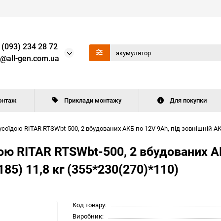
 (093) 234 28 72
o@all-gen.com.ua
онтаж
Приклади монтажу
Для покупки
їдою RITAR RTSWbt-500, 2 вбудованих АКБ по 12V 9Ah, під зовнішній АКБ,
ю RITAR RTSWbt-500, 2 вбудованих АК
185) 11,8 кг (355*230(270)*110)
Код товару:
Виробник: