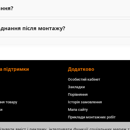
ання?
ладнання після монтажу?
а підтримки
Додатково
Особистий кабінет
Закладки
Порівняння
ня товару
Історія замовлення
ки
Мапа сайту
Приклади монтажних робіт
увати вміст і рекламу, інтегрувати функції соціальних мереж т