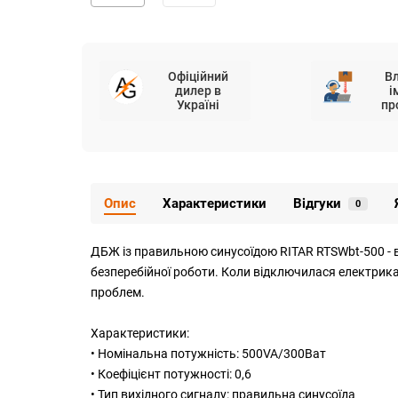
Офіційний
В
дилер в
і
Україні
пр
Опис
Характеристики
Відгуки
0
ДБЖ із правильною синусоїдою RITAR RTSWbt-500 - в
безперебійної роботи. Коли відключилася електрика
проблем.
Характеристики:
• Номінальна потужність: 500VA/300Ват
• Коефіцієнт потужності: 0,6
• Тип вихідного сигналу: правильна синусоїда