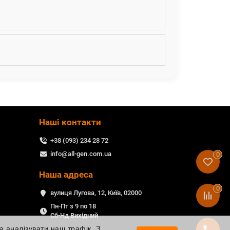
Наші контакти
+38 (093) 234 28 72
info@all-gen.com.ua
0
Наша адреса
0
вулиця Лугова, 12, Київ, 02000
Пн-Пт з 9 по 18
Сб-Нд Вихідний
а аналізувати наш трафік. З