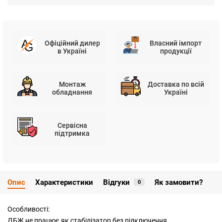
Офіційний дилер
Власний імпорт
в Україні
продукції
Монтаж
Доставка по всій
обладнання
Україні
Сервісна
підтримка
Опис
Характеристики
Відгуки
Як замовити?
0
Особливості:
ДБЖ не працює як стабілізатор без підключення