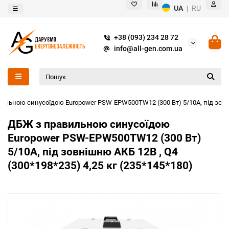
UA
|
RU
+38 (093) 234 28 72
info@all-gen.com.ua
ильною синусоїдою Europower PSW-EPW500TW12 (300 Вт) 5/10А, під зовніш
ДБЖ з правильною синусоїдою
Europower PSW-EPW500TW12 (300 Вт)
5/10А, під зовнішню АКБ 12В , Q4
(300*198*235) 4,25 кг (235*145*180)