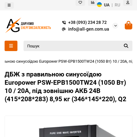
UA
|
RU
+38 (093) 234 28 72
info@all-gen.com.ua
ильною синусоїдою Europower PSW-EPB1500TW24 (1050 Вт) 10 / 20А, під зо
ДБЖ з правильною синусоїдою
Europower PSW-EPB1500TW24 (1050 Вт)
10 / 20А, під зовнішню АКБ 24В
(415*208*283) 8,95 кг (346*145*220), Q2