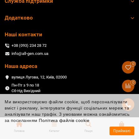
Служба підтримки
Додатково
Наші контакти
+38 (093) 234 28 72
info@all-gen.com.ua
0
Наша адреса
вулиця Лугова, 12, Київ, 02000
0
Пн-Пт з 9 по 18
Сб-Нд Вихідний
Ми використовуємо файли cookie, щоб персоналізувати
вміст і рекламу, інтегрувати функції соціальних мереж та
аналізувати наш трафік. З умовами можна ознайомитись
за посиланням
Політика файлів cookie
Приймаю
Головна
Каталог
Пошук
Кошик