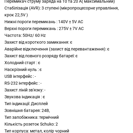
Перемикач струму заряда на 10 та 20 А( максимальний)
Стабілізація (AVR): 3 ступені (мікропроцесорне управління,
крок 22,5V )
Нижні пороги перемикань : 140V ± 5V AC
Верхні пороги перемикань : 275V ± 7V AC
Частота: 50Hz/ 60 Hz
Захист від короткого замикання: є
Аварійне відключення (захист від перевантаження): є
Захист від повного розряду батареї: є
Холодний старт : є
Наскрізний нуль : є
USB інтерфейс : -
RS-232 інтерфейс : -
Захист ліній зв'язку: -
Звукова індикація : є
Тип індикації: Дисплей
Зовнішня батарея: 24В,
Тип запобіжника: термічний
Кількість розеток Schuko: 2
Тип корпуса: метал, колір чорний