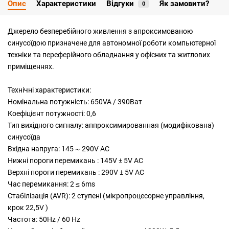
Опис
Характеристики
Відгуки
Як замовити?
0
Джерело безперебійного живлення з апроксимованою
синусоїдою призначене для автономної роботи компьютерної
техніки та переферійного обладнання у офісних та житлових
приміщеннях.
Технічні характеристики:
Номінальна потужність: 650VA / 390Ват
Коефіцієнт потужності: 0,6
Тип вихідного сигналу: аппроксимированная (модифікована)
синусоїда
Вхідна напруга: 145 ~ 290V AC
Нижні пороги перемикань : 145V ± 5V AC
Верхні пороги перемикань : 290V ± 5V AC
Час перемикання: 2 ≤ 6ms
Стабілізація (AVR): 2 ступені (мікропроцесорне управління,
крок 22,5V )
Частота: 50Hz / 60 Hz