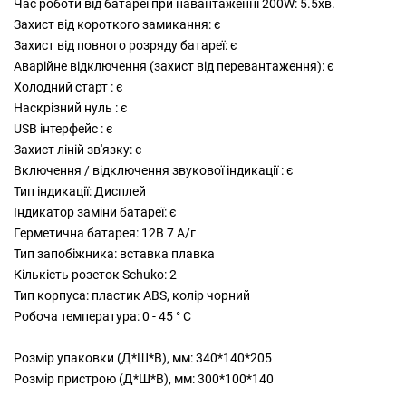
Час роботи від батареї при навантаженні 200W: 5.5хв.
Захист від короткого замикання: є
Захист від повного розряду батареї: є
Аварійне відключення (захист від перевантаження): є
Холодний старт : є
Наскрізний нуль : є
USB інтерфейс : є
Захист ліній зв'язку: є
Включення / відключення звукової індикації : є
Тип індикації: Дисплей
Індикатор заміни батареї: є
Герметична батарея: 12В 7 А/г
Тип запобіжника: вставка плавка
Кількість розеток Schuko: 2
Тип корпуса: пластик ABS, колір чорний
Робоча температура: 0 - 45 ° С
Розмір упаковки (Д*Ш*В), мм: 340*140*205
Розмір пристрою (Д*Ш*В), мм: 300*100*140