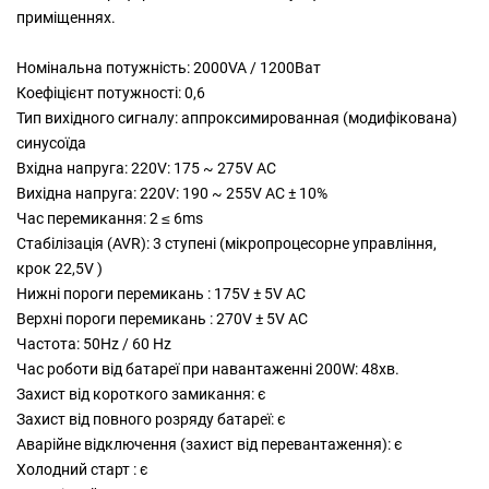
приміщеннях.
Номінальна потужність: 2000VA / 1200Ват
Коефіцієнт потужності: 0,6
Тип вихідного сигналу: аппроксимированная (модифікована)
синусоїда
Вхідна напруга: 220V: 175 ~ 275V AC
Вихідна напруга: 220V: 190 ~ 255V AC ± 10%
Час перемикання: 2 ≤ 6ms
Стабілізація (AVR): 3 ступені (мікропроцесорне управління,
крок 22,5V )
Нижні пороги перемикань : 175V ± 5V AC
Верхні пороги перемикань : 270V ± 5V AC
Частота: 50Hz / 60 Hz
Час роботи від батареї при навантаженні 200W: 48хв.
Захист від короткого замикання: є
Захист від повного розряду батареї: є
Аварійне відключення (захист від перевантаження): є
Холодний старт : є