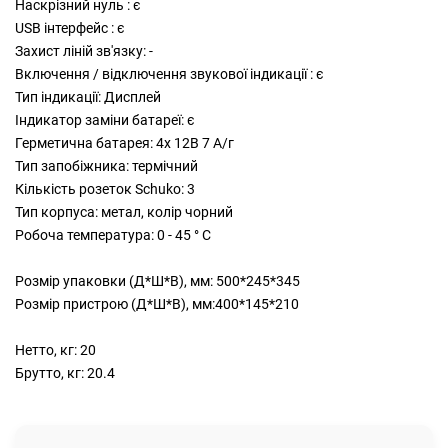
Наскрізний нуль : є
USB інтерфейс : є
Захист ліній зв'язку: -
Включення / відключення звукової індикації : є
Тип індикації: Дисплей
Індикатор заміни батареї: є
Герметична батарея: 4х 12В 7 А/г
Тип запобіжника: термічний
Кількість розеток Schuko: 3
Тип корпуса: метал, колір чорний
Робоча температура: 0 - 45 ° С
Розмір упаковки (Д*Ш*В), мм: 500*245*345
Розмір пристрою (Д*Ш*В), мм:400*145*210
Нетто, кг: 20
Брутто, кг: 20.4