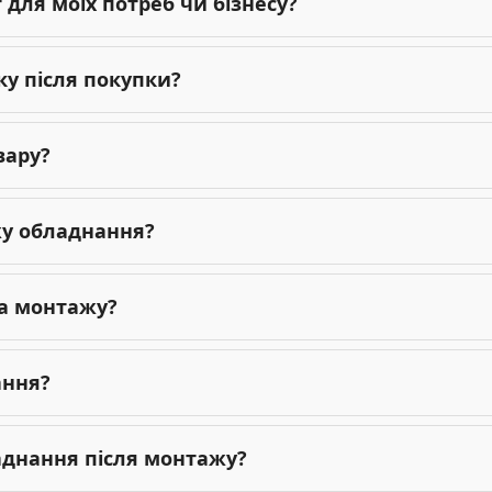
для моїх потреб чи бізнесу?
ку після покупки?
вару?
жу обладнання?
га монтажу?
ання?
ладнання після монтажу?