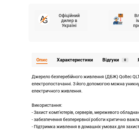
Офіційний
В
дилер в
і
Україні
пр
Опис
Характеристики
Відгуки
0
Джерело безперебійного живлення (ДБЖ) Qoltec QLT4
електропостачанні. З його допомогою можна уникну
електричного живлення.
Використання:
- Захист комп'ютерів, серверів, мережевого обладнан
- забезпечення безперервної роботи критично важли
- Підтримка живлення в домашніх умовах для захисту