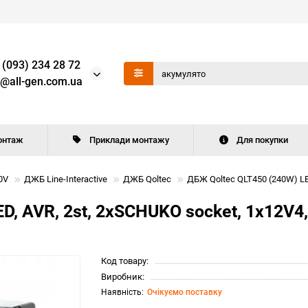
 (093) 234 28 72
o@all-gen.com.ua
онтаж
Приклади монтажу
Для покупки
0V
ДЖБ Line-Interactive
ДЖБ Qoltec
ДБЖ Qoltec QLT450 (240W) LED
, AVR, 2st, 2xSCHUKO socket, 1x12V4,5
Код товару:
Виробник:
Очікуємо поставку