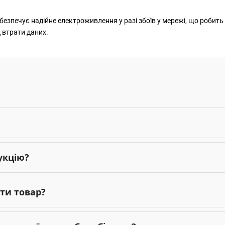
езпечує надійне електроживлення у разі збоїв у мережі, що робит
 втрати даних.
укцію?
ти товар?