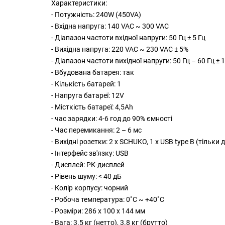
Характеристики:
- Потужність: 240W (450VA)
- Вхідна напруга: 140 VAC ~ 300 VAC
- Діапазон частоти вхідної напруги: 50 Гц ± 5 Гц
- Вихідна напруга: 220 VAC ~ 230 VAC ± 5%
- Діапазон частоти вихідної напруги: 50 Гц – 60 Гц ± 1
- Вбудована батарея: так
- Кількість батарей: 1
- Напруга батареї: 12V
- Місткість батареї: 4,5Ah
- час зарядки: 4-6 год до 90% ємності
- Час перемикання: 2 – 6 мс
- Вихідні розетки: 2 x SCHUKO, 1 x USB type B (тільки 
- Інтерфейс зв'язку: USB
- Дисплей: РК-дисплей
- Рівень шуму: < 40 дБ
- Колір корпусу: чорний
- Робоча температура: 0˚C ~ +40˚C
- Розміри: 286 x 100 x 144 мм
- Вага: 3.5 кг (нетто), 3.8 кг (брутто)