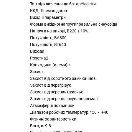
Тип підключення до батареїклеми
ККД, %немає даних
Вихідні параметри
Форма вихідної напругиправильна синусоїда
Напруга на виході, В220 ± 10%
Потужність, ВА800
Потужність, Вт640
Виходи
Розетка2
Крокодили (клеми)є
Захист
Захист від короткого замиканняє
Захист від перегрівує
Захист від перевантаженьє
Захист від переполюсуваннянемає
Атмосферні показники
Діапазон робочих температур, °С0 ~ +40
Фізичні характеристики
Вага, кг9.8