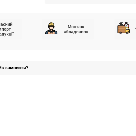
ласний
Монтаж
мпорт
обладнання
одукції
Як замовити?