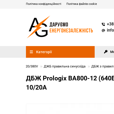
Політика конфіденційності
Політика файлів cookie
+38
inf
Категорії
М
ивлення (ДБЖ) 220/380V
ДЖБ правильна синусоїда
ДБЖ з правил
ДБЖ Prologix ВА800-12 (640В
10/20A