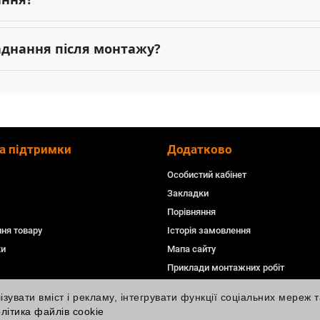
ладнання після монтажу?
а підтримки
Додатково
Особистий кабінет
Закладки
Порівняння
ня товару
Історія замовлення
ки
Мапа сайту
Приклади монтажних робіт
увати вміст і рекламу, інтегрувати функції соціальних мереж т
літика файлів cookie