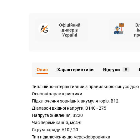
Офіційний
В
дилер в
і
Україні
пр
Опис
Характеристики
Відгуки
0
Типлінійно-інтерактивний з правильною синусоїдою
Основнi характеристики
Підключення зовнішніх акумуляторів, В12
Діапазон вхідної напруги, В140 - 275
Напруга живлення, В220
Час перемикання, мс4-6
Струм заряду, А10 / 20
Тип підключення до мережієвровилка