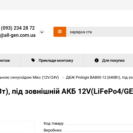
 (093) 234 28 72
o@all-gen.com.ua
онтаж
Приклади монтажу
Для покупки
ьною синусоїдою Мікс (12V/24V)
ДБЖ Prologix ВА800-12 (640Вт), під 
т), під зовнішній АКБ 12V(LiFePo4/G
Код товару:
Виробник: