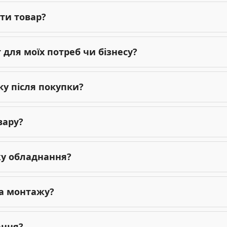
ти товар?
для моїх потреб чи бізнесу?
ку після покупки?
вару?
жу обладнання?
га монтажу?
ання?