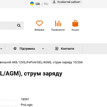
Особистий кабінет
UA
|
RU
Вибране
Порівняння
Кошик
Підтримка
Контакти
зовнішній АКБ 12V(LiFePo4/GEL/AGM), струм заряду 10/20A
EL/AGM), струм заряду
18591
ProLogix