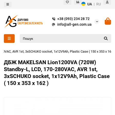
UA
|
RU
+38 (093) 234 28 72
info@all-gen.com.ua
VAC, AVR 1st, 3xSCHUKO socket, 1x12V9Ah, Plastic Case ( 150 х 353 х 162 )
ДБЖ MAKELSAN Lion1200VA (720W)
Standby-L, LCD, 170-280VAC, AVR 1st,
3xSCHUKO socket, 1x12V9Ah, Plastic Case
( 150 х 353 х 162 )