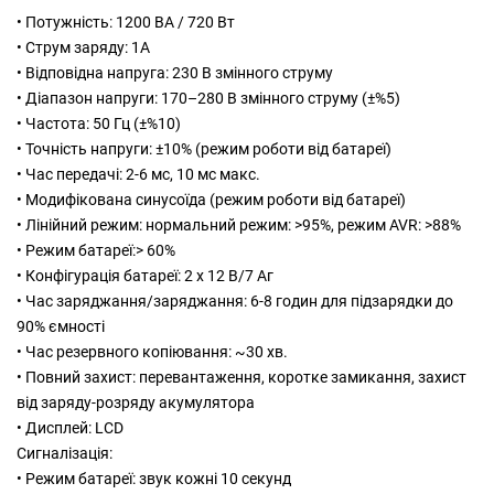
• Потужність: 1200 ВА / 720 Вт
• Струм заряду: 1А
• Відповідна напруга: 230 В змінного струму
• Діапазон напруги: 170–280 В змінного струму (±%5)
• Частота: 50 Гц (±%10)
• Точність напруги: ±10% (режим роботи від батареї)
• Час передачі: 2-6 мс, 10 мс макс.
• Модифікована синусоїда (режим роботи від батареї)
• Лінійний режим: нормальний режим: >95%, режим AVR: >88%
• Режим батареї:> 60%
• Конфігурація батареї: 2 х 12 В/7 Аг
• Час заряджання/заряджання: 6-8 годин для підзарядки до
90% ємності
• Час резервного копіювання: ~30 хв.
• Повний захист: перевантаження, коротке замикання, захист
від заряду-розряду акумулятора
• Дисплей: LCD
Сигналізація:
• Режим батареї: звук кожні 10 секунд