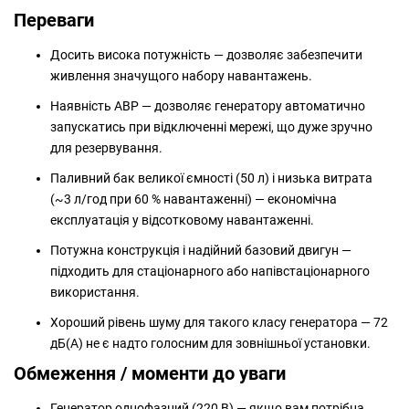
Переваги
Досить висока потужність — дозволяє забезпечити
живлення значущого набору навантажень.
Наявність АВР — дозволяє генератору автоматично
запускатись при відключенні мережі, що дуже зручно
для резервування.
Паливний бак великої ємності (50 л) і низька витрата
(~3 л/год при 60 % навантаженні) — економічна
експлуатація у відсотковому навантаженні.
Потужна конструкція і надійний базовий двигун —
підходить для стаціонарного або напівстаціонарного
використання.
Хороший рівень шуму для такого класу генератора — 72
дБ(А) не є надто голосним для зовнішньої установки.
Обмеження / моменти до уваги
Генератор однофазний (220 В) — якщо вам потрібна