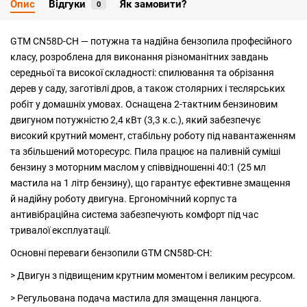
Опис
Відгуки
Як замовити?
0
GTM CN58D-CH — потужна та надійна бензопила професійного
класу, розроблена для виконання різноманітних завдань
середньої та високої складності: спилювання та обрізання
дерев у саду, заготівлі дров, а також столярних і теслярських
робіт у домашніх умовах. Оснащена 2-тактним бензиновим
двигуном потужністю 2,4 кВт (3,3 к.с.), який забезпечує
високий крутний момент, стабільну роботу під навантаженням
та збільшений моторесурс. Пила працює на паливній суміші
бензину з моторним маслом у співвідношенні 40:1 (25 мл
мастила на 1 літр бензину), що гарантує ефективне змащення
й надійну роботу двигуна. Ергономічний корпус та
антивібраційна система забезпечують комфорт під час
тривалої експлуатації.
Основні переваги бензопили GTM CN58D-CH:
> Двигун з підвищеним крутним моментом і великим ресурсом.
> Регульована подача мастила для змащення ланцюга.