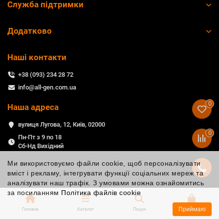
Служба підтримки
Додатково
Наші контакти
+38 (093) 234 28 72
info@all-gen.com.ua
0
Наша адреса
вулиця Лугова, 12, Київ, 02000
0
Пн-Пт з 9 по 18
Сб-Нд Вихідний
Ми використовуємо файли cookie, щоб персоналізувати
вміст і рекламу, інтегрувати функції соціальних мереж та
аналізувати наш трафік. З умовами можна ознайомитись
за посиланням
Політика файлів cookie
Приймаю
Головна
Каталог
Пошук
Кошик