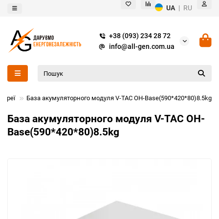
UA
|
RU
+38 (093) 234 28 72
info@all-gen.com.ua
тареї
База акумуляторного модуля V-TAC OH-Base(590*420*80)8.5kg
База акумуляторного модуля V-TAC OH-
Base(590*420*80)8.5kg