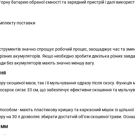
орну батарею обраної ємності та зарядний пристрій і далі викорис
омплекту поставки
струментів значно спрощує робочий процес, заощаджує час та зменш
у різних акумуляторів. Якщо необхідно зробити декілька різних зав
ади без акумуляторів мають значно меншу вагу.
ННЯ
у скошеної маси, так і її мульчування одразу після скосу. Функці
осарок сягає 33 см, що забезпечує ефективне скошення та мульчува
пособом - мають пластикову кришку та каркасний мішок із щільної 
ру на 30 л дозволяє збирати достатній об’єм скошеної трави. Осн
 ММ