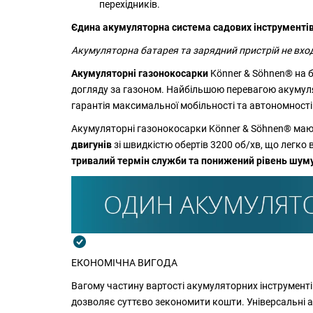
перехідників.
Єдина акумуляторна система садових інструменті
Акумуляторна батарея та зарядний пристрій не вхо
Акумуляторні газонокосарки
Könner & Söhnen® на б
догляду за газоном. Найбільшою перевагою акумул
гарантія максимальної мобільності та автономності
Акумуляторні газонокосарки Könner & Söhnen® мають
двигунів
зі швидкістю обертів 3200 об/хв, що легк
тривалий термін служби та понижений рівень шум
ЕКОНОМІЧНА ВИГОДА
Вагому частину вартості акумуляторних інструмент
дозволяє суттєво зекономити кошти. Універсальні а