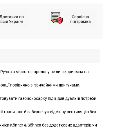
Доставка по
Сервісна
всій Україні
підтримка
 Ручка з м’якого поролону не лише приємна на
рації порівняно зі звичайними двигунами.
штовувати газонокосарку під індивідуальні потреби
ї трави, але й забезпечує відмінну вентиляцію без
ніки Könner & Söhnen без додаткових адаптерів чи