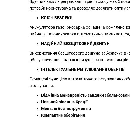
Зручний важіль регулювання рівня скосу має 5 позиц
потреби користувача та дозволяє досягати оптимал
КЛЮЧ БЕЗПЕКИ
Акумулятора газонокосарка оснащена комплексною 
вийняти, газонокосарка автоматично вимикається, 
НАДІЙНИЙ БЕЗЩІТКОВИЙ ДВИГУН
Використання безщіткового двигуна забезпечує вис
обслуговування, і характеризується пониженим рівн
ІНТЕЛЕКТУАЛЬНЕ РЕГУЛЮВАННЯ ОБЕРТІВ
Оснащені функцією автоматичного регулювання обер
скошування.
Відмінна маневреність завдяки збалансовані
Низький рівень вібрації
Монтаж без інструментів
Компактне зберігання