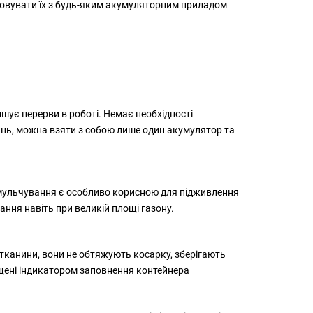
товувати їх з будь-яким акумуляторним приладом
ує перерви в роботі. Немає необхідності
дань, можна взяти з собою лише один акумулятор та
я мульчування є особливо корисною для підживлення
ння навіть при великій площі газону.
тканини, вони не обтяжують косарку, зберігають
ащені індикатором заповнення контейнера