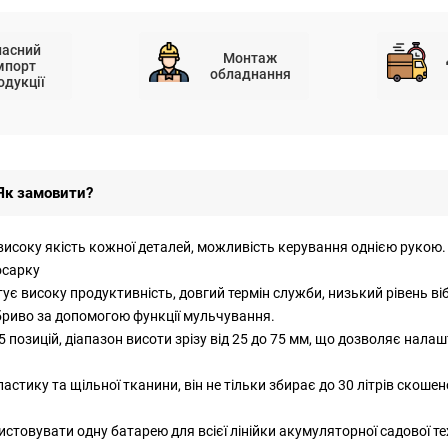
ласний
Монтаж
мпорт
обладнання
одукції
Як замовити?
исоку якість кожної деталей, можливість керування однією рукою.
осарку
є високу продуктивність, довгий термін служби, низький рівень віб
риво за допомогою функції мульчування.
 позицій, діапазон висоти зрізу від 25 до 75 мм, що дозволяє нала
тику та щільної тканини, він не тільки збирає до 30 літрів скошено
товувати одну батарею для всієї лінійки акумуляторної садової тех