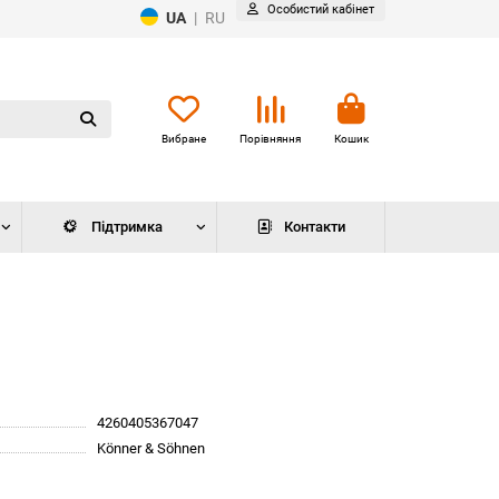
Особистий кабінет
UA
|
RU
Вибране
Порівняння
Кошик
Підтримка
Контакти
4260405367047
Könner & Söhnen