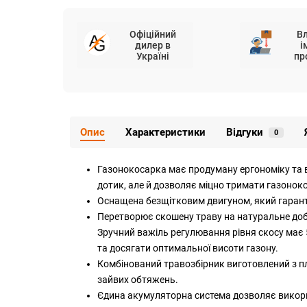
Офіційний
В
дилер в
і
Україні
пр
Опис
Характеристики
Відгуки
0
Газонокосарка має продуману ергономіку та в
дотик, але й дозволяє міцно тримати газонок
Оснащена безщітковим двигуном, який гаранту
Перетворює скошену траву на натуральне доб
Зручний важіль регулювання рівня скосу має 5
та досягати оптимальної висоти газону.
Комбінований травозбірник виготовлений з плас
зайвих обтяжень.
Єдина акумуляторна система дозволяє викорис