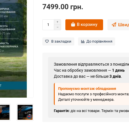
7499.00 грн.
В корзину
Швид
В закладки
До порівняння
Замовлення відправляються з понеділк
Час на обробку замовлення —
1 день
Доставка до вас — не більше
3 днів
.
Пропонуємо монтаж обладнання
Надаємо послуги з професійного монтаж
Деталі уточнюйте у менеджера.
Гарантія:
діє на всі товари. Термін та умо