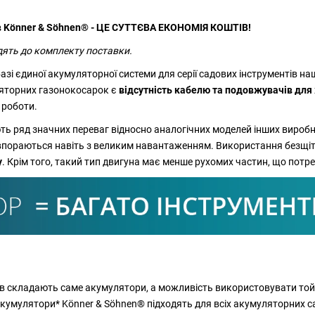
в Könner & Söhnen® - ЦЕ СУТТЄВА ЕКОНОМІЯ КОШТІВ!
дять до комплекту поставки.
азі єдиної акумуляторної системи для серії садових інструментів на
яторних газонокосарок є
відсутність кабелю та подовжувачів дл
 роботи.
 ряд значних переваг відносно аналогічних моделей інших виробни
о впораються навіть з великим навантаженням. Використання безщі
у
. Крім того, такий тип двигуна має менше рухомих частин, що пот
ів складають саме акумулятори, а можливість використовувати той
кумулятори* Könner & Söhnen® підходять для всіх акумуляторних са