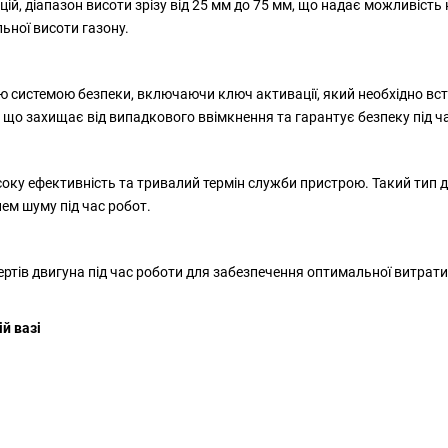
ій, діапазон висоти зрізу від 25 мм до 75 мм, що надає можливість
ьної висоти газону.
системою безпеки, включаючи ключ активації, який необхідно вст
що захищає від випадкового ввімкнення та гарантує безпеку під ча
оку ефективність та тривалий термін служби пристрою. Такий тип 
ем шуму під час робот.
тів двигуна під час роботи для забезпечення оптимальної витрати 
й вазі