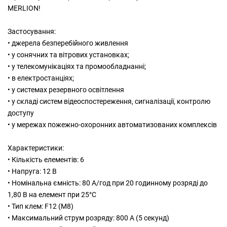
MERLION!
Застосування:
• джерела безперебійного живлення
• у сонячних та вітрових установках;
• у телекомунікаціях та промообладнанні;
• в електростанціях;
• у системах резервного освітлення
• у складі систем відеоспостереження, сигналізації, контролю
доступу
• у мережах пожежно-охоронних автоматизованих комплексів
Характеристики:
• Кількість елементів: 6
• Напруга: 12 В
• Номінальна ємність: 80 A/год при 20 годинному розряді до
1,80 В на елемент при 25°C
• Тип клем: F12 (M8)
• Максимальний струм розряду: 800 А (5 секунд)