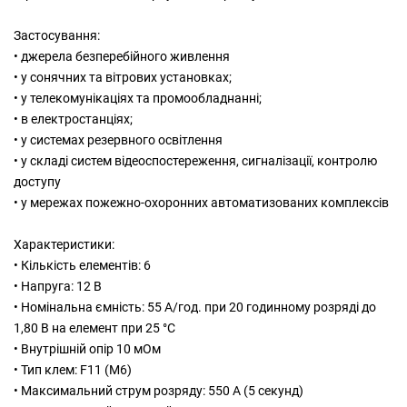
Застосування:
• джерела безперебійного живлення
• у сонячних та вітрових установках;
• у телекомунікаціях та промообладнанні;
• в електростанціях;
• у системах резервного освітлення
• у складі систем відеоспостереження, сигналізації, контролю
доступу
• у мережах пожежно-охоронних автоматизованих комплексів
Характеристики:
• Кількість елементів: 6
• Напруга: 12 В
• Номінальна ємність: 55 A/год. при 20 годинному розряді до
1,80 В на елемент при 25 °C
• Внутрішній опір 10 мОм
• Тип клем: F11 (M6)
• Максимальний струм розряду: 550 А (5 секунд)