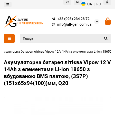
UA
|
RU
+38 (093) 234 28 72
info@all-gen.com.ua
кумуляторна батарея літієва Vipow 12 V 14Ah з елементами Li-ion 18650 
Акумуляторна батарея літієва Vipow 12 V
14Ah з елементами Li-ion 18650 з
вбудованою ВМS платою, (3S7P)
(151х65х94(100))мм, Q20