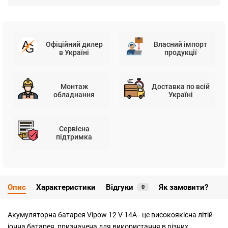
Офіційний дилер
Власний імпорт
в Україні
продукції
Монтаж
Доставка по всій
обладнання
Україні
Сервісна
підтримка
Опис
Характеристики
Відгуки
Як замовити?
0
Акумуляторна батарея Vipow 12 V 14A - це високоякісна літій-
іонна батарея, призначена для використання в різних