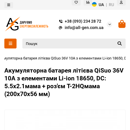
UA
|
RU
+38 (093) 234 28 72
info@all-gen.com.ua
кумуляторна батарея літієва QiSuo 36V 10A з елементами Li-ion 18650, DC
Акумуляторна батарея літієва QiSuo 36V
10A з елементами Li-ion 18650, DC:
5.5x2.1мама + роз'єм T-2HQмама
(200х70х56 мм)