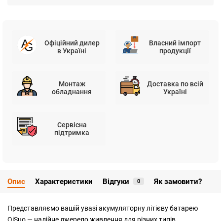
Офіційний дилер
Власний імпорт
в Україні
продукції
Монтаж
Доставка по всій
обладнання
Україні
Сервісна
підтримка
Опис
Характеристики
Відгуки
Як замовити?
0
Представляємо вашій увазі акумуляторну літієву батарею
QiSuo — надійне джерело живлення для різних типів