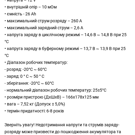
• напруга – 12 V
• внутрішній опір – 10 мОм
• ємність - 26 Ah
• максимальний струм розряду – 260 А
• максимальний зарядний струм – 2,6 A
• напруга заряду в циклічному режимі – 14,6 В ~ 14,8 В при 25
°С
• напруга заряду в буферному режимі – 13,7 В ~ 13,9 В при 25
°С
• Діапазон робочих температур:
- розряд: -20°C ~ 60°C
- заряд: 0 ° C ~ 50 ° C
- зберігання: -20°C ~ 60°C
- нормальний діапазон робочих температур: 25±5°C
• розміри пристрою (ДхШхВ) – 166х178x125 мм
• вага – 7,52 кг (Допуск ± 5,0%)
• термін придатності: 6-8 років
Зверніть увагу! Недотримання напруги та струмів заряду-
розряду може призвести до пошкодження акумулятора та