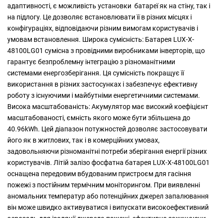
адаптивності, є можливість установки батареї як на стіну, так і
на підлогу. Це дозволяє встановлювати її в різних місцях і
конфігураціях, відповідаючи різним вимогам користувачів і
умовам встановлення. Широка сумісність: Батарея LUX-X-
48100LG01 сумісна з провідними виробниками інверторів, що
гарантує безпроблемну інтеграцію з різноманітними
системами енергозберігання. Ця сумісність покращує її
використання в різних застосунках і забезпечує ефективну
роботу з існуючими і майбутніми енергетичними системами.
Висока масштабованість: Акумулятор має високий коефіцієнт
масштабованості, ємність якого може бути збільшена до
40.96kWh. Цей діапазон потужностей дозволяє застосовувати
його як в житлових, так і в комерційних умовах,
задовольняючи різноманітні потреби зберігання енергії різних
користувачів. Літій залізо фосфатна батарея LUX-X-48100LG01
оснащена передовим вбудованим пристроєм для гасіння
пожежі з постійним термічним моніторингом. При виявленні
аномальних температур або потенційних джерел запалювання
він може швидко активуватися і випускати високоефективний