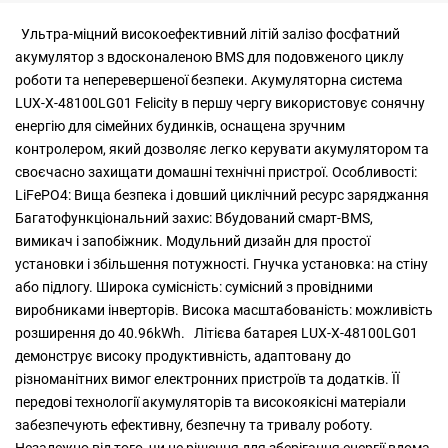
Ультра-міцний високоефективний літій залізо фосфатний
акумулятор з вдосконаленою BMS для подовженого циклу
роботи та неперевершеної безпеки. Акумуляторна система
LUX-X-48100LG01 Felicity в першу чергу використовує сонячну
енергію для сімейних будинків, оснащена зручним
контролером, який дозволяє легко керувати акумулятором та
своєчасно захищати домашні технічні пристрої. Особливості:
LiFePO4: Вища безпека і довший циклічний ресурс заряджання
Багатофункціональний захис: Вбудований смарт-BMS,
вимикач і запобіжник. Модульний дизайн для простої
установки і збільшення потужності. Гнучка установка: на стіну
або підлогу. Широка сумісність: сумісний з провідними
виробниками інверторів. Висока масштабованість: можливість
розширення до 40.96kWh. Літієва батарея LUX-X-48100LG01
демонструє високу продуктивність, адаптовану до
різноманітних вимог електронних пристроїв та додатків. ЇЇ
передові технології акумуляторів та високоякісні матеріали
забезпечують ефективну, безпечну та тривалу роботу.