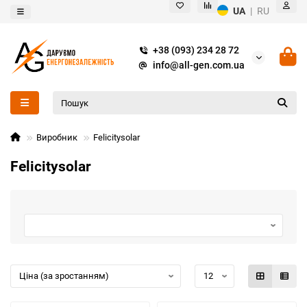
UA
|
RU
+38 (093) 234 28 72
info@all-gen.com.ua
Виробник
Felicitysolar
Felicitysolar