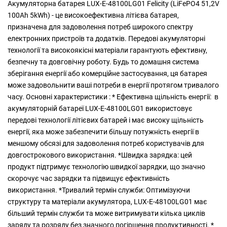
Акумуляторна батарея LUX-E-48100LG01 Felicity (LiFePO4 51,2V
100Ah 5kWh) - це високоефективна літієва батарея,
призначена для задоволення потреб широкого спектру
електронних пристроїв та додатків. Передові акумуляторні
технології та високоякісні матеріали гарантують ефективну,
безпечну та довговічну роботу. Будь то домашня система
зберігання енергії або комерційне застосування, ця батарея
може задовольнити ваші потреби в енергії протягом тривалого
часу. Основні характеристики : * Ефективна щільність енергії: в
акумуляторній батареї LUX-E-48100LG01 використовує
передові технології літієвих батарей і має високу щільність
енергії, яка може забезпечити більшу потужність енергії в
меншому обсязі для задоволення потреб користувачів для
довгострокового використання. *Швидка зарядка: цей
продукт підтримує технологію швидкої зарядки, що значно
скорочує час зарядки та підвищує ефективність
використання. *Тривалий термін служби: Оптимізуючи
структуру та матеріали акумулятора, LUX-E-48100LG01 має
більший термін служби та може витримувати кілька циклів
заряду та розряду без значного погіршення продуктивності. *