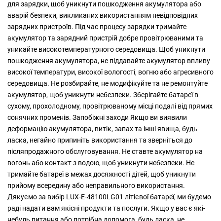
для зарядки, щоб уникнути пошкодження акумулятора або
аварій безпеки, викликаних використанням невідповідних
зарядних пристроїв. Під час процесу зарядки тримайте
акумулятор та зарядний пристрій добре провітрюваними та
уникайте високотемпературного середовища. Щоб уникнути
пошкодження акумулятора, не піддавайте акумулятор впливу
високої температури, високої вологості, вогню або агресивного
середовища. Не розбирайте, не модифікуйте та не ремонтуйте
акумулятор, щоб уникнути небезпеки. Зберігайте батареї в
сухому, прохолодному, провітрюваному місці подалі від прямих
сонячних променів. Запобіжні заходи Якщо ви виявили
деформацію акумулятора, витік, запах та інші явища, будь
ласка, негайно припиніть використання та зверніться до
післяпродажного обслуговування. Не ставте акумулятор на
вогонь або контакт з водою, щоб уникнути небезпеки. Не
тримайте батареї в межах досяжності дітей, щоб уникнути
прийому всередину або неправильного використання.
Дякуємо за вибір LUX-E-48100LG01 літієвої батареї, ми будемо
раді надати вам якісні продукти та послуги. Якщо у вас є які-
небудь питання або потрібна допомога, будь ласка, не