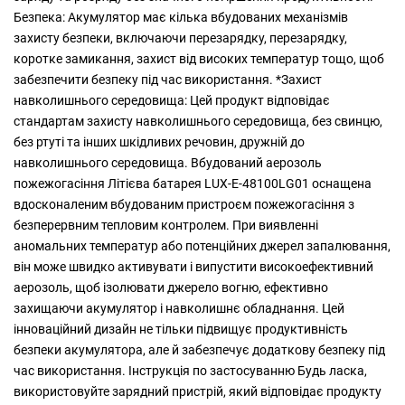
Безпека: Акумулятор має кілька вбудованих механізмів
захисту безпеки, включаючи перезарядку, перезарядку,
коротке замикання, захист від високих температур тощо, щоб
забезпечити безпеку під час використання. *Захист
навколишнього середовища: Цей продукт відповідає
стандартам захисту навколишнього середовища, без свинцю,
без ртуті та інших шкідливих речовин, дружній до
навколишнього середовища. Вбудований аерозоль
пожежогасіння Літієва батарея LUX-E-48100LG01 оснащена
вдосконаленим вбудованим пристроєм пожежогасіння з
безперервним тепловим контролем. При виявленні
аномальних температур або потенційних джерел запалювання,
він може швидко активувати і випустити високоефективний
аерозоль, щоб ізолювати джерело вогню, ефективно
захищаючи акумулятор і навколишнє обладнання. Цей
інноваційний дизайн не тільки підвищує продуктивність
безпеки акумулятора, але й забезпечує додаткову безпеку під
час використання. Інструкція по застосуванню Будь ласка,
використовуйте зарядний пристрій, який відповідає продукту