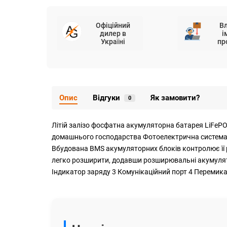
Офіційний
В
дилер в
і
Україні
пр
Опис
Відгуки
Як замовити?
0
Літій залізо фосфатна акумуляторна батарея LiFePO
домашнього господарства Фотоелектрична система:
Вбудована BMS акумуляторних блоків контролює її
легко розширити, додавши розширювальні акумулятор
Індикатор заряду 3 Комунікаційний порт 4 Перемикач