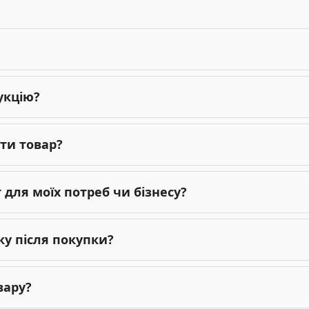
укцію?
ти товар?
для моїх потреб чи бізнесу?
ку після покупки?
вару?