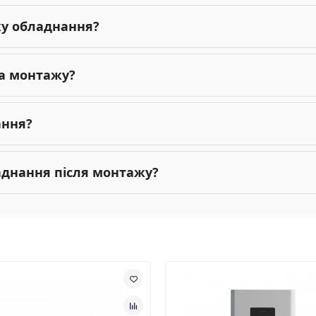
жу обладнання?
га монтажу?
ання?
ладнання після монтажу?