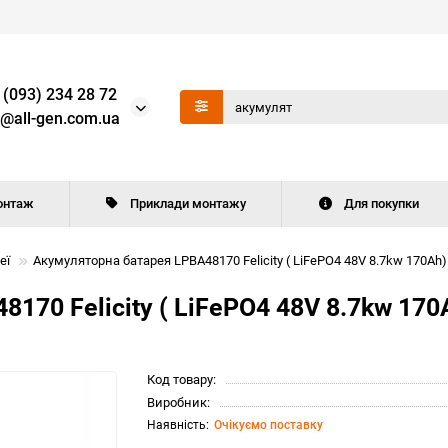
 (093) 234 28 72
o@all-gen.com.ua
онтаж
Приклади монтажу
Для покупки
еї
Акумуляторна батарея LPBA48170 Felicity ( LiFePO4 48V 8.7kw 170Аh)
170 Felicity ( LiFePO4 48V 8.7kw 170
Код товару:
Виробник:
Очікуємо поставку