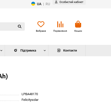
Особистий кабінет
UA
|
RU
Вибране
Порівняння
Кошик
Підтримка
Контакти
Аh)
LPBA48170
Felicitysolar