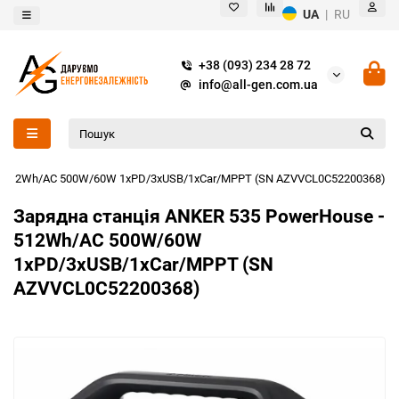
UA
|
RU
+38 (093) 234 28 72
info@all-gen.com.ua
 - 512Wh/AC 500W/60W 1xPD/3xUSB/1xCar/MPPT (SN AZVVCL0C52200368)
Зарядна станція ANKER 535 PowerHouse -
512Wh/AC 500W/60W
1xPD/3xUSB/1xCar/MPPT (SN
AZVVCL0C52200368)