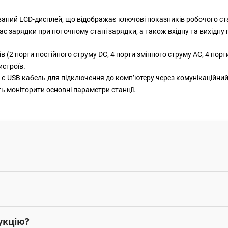
аний LCD-дисплей, що відображає ключові показників робочого стан
 зарядки при поточному стані зарядки, а також вхідну та вихідну п
ів (2 порти постійного струму DC, 4 порти змінного струму AC, 4 пор
истроїв.
 є USB кабель для підключення до комп’ютеру через комунікаційний
ь моніторити основні параметри станції.
укцію?