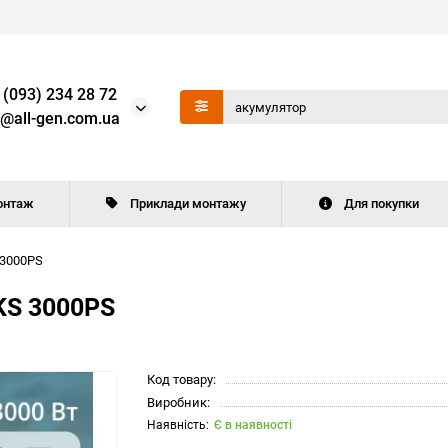
 (093) 234 28 72
o@all-gen.com.ua
онтаж
Приклади монтажу
Для покупки
 3000PS
KS 3000PS
Код товару:
Виробник:
Є в наявності