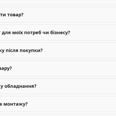
ти товар?
для моїх потреб чи бізнесу?
ку після покупки?
вару?
жу обладнання?
га монтажу?