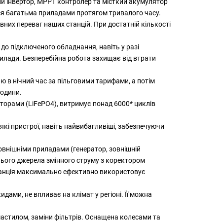
ий інвертор, MPPT контролер та місткий акумулятор
тися багатьма приладами протягом тривалого часу.
них переваг наших станцій. При достатній кількості
до підключеного обладнання, навіть у разі
прилади. Безперебійна робота захищає від втрати
ю в нічний час за пільговими тарифами, а потім
години.
торами (LiFePO4), витримує понад 6000* циклів
які пристрої, навіть найвибагливіші, забезпечуючи
внішніми приладами (генератор, зовнішній
нього джерела змінного струму з коректором
Станція максимально ефективно використовує
ами, не впливає на клімат у регіоні. Її можна
астилом, заміни фільтрів. Оснащена колесами та