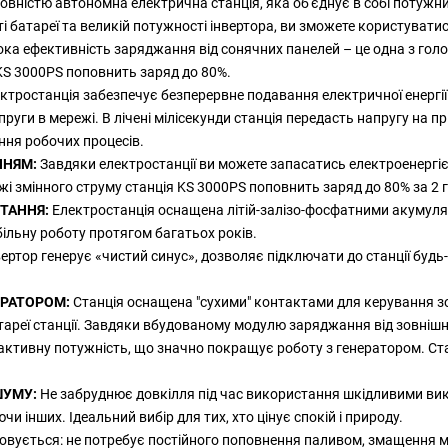
овністю автономна електрична станція, яка об'єднує в собі потужн
сті батареї та великій потужності інвертора, ви зможете користува
ка ефективність заряджання від сонячних панелей – це одна з голов
 KS 3000PS поповнить заряд до 80%.
ктростанція забезпечує безперервне подавання електричної енергії 
руги в мережі. В лічені мілісекунди станція передасть напругу на 
ня робочих процесів.
ННЯМ:
Завдяки електростанції ви можете запасатись електроенергіє
ежі змінного струму станція KS 3000PS поповнить заряд до 80% за 2 
ТАННЯ:
Електростанція оснащена літій-залізо-фосфатними акумуля
льну роботу протягом багатьох років.
тор генерує «чистий синус», дозволяє підключати до станції будь-
ЕРАТОРОМ:
Станція оснащена "сухими" контактами для керування зо
тареї станції. Завдяки вбудованому модулю заряджання від зовніш
реактивну потужність, що значно покращує роботу з генератором. 
ШУМУ:
Не забруднює довкілля під час використання шкідливими викид
и інших. Ідеальний вибір для тих, хто цінує спокій і природу.
овується: не потребує постійного поповнення паливом, змащення м