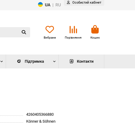
Особистий кабінет
UA
|
RU
Вибране
Порівняння
Кошик
Підтримка
Контакти
4260405366880
Könner & Söhnen