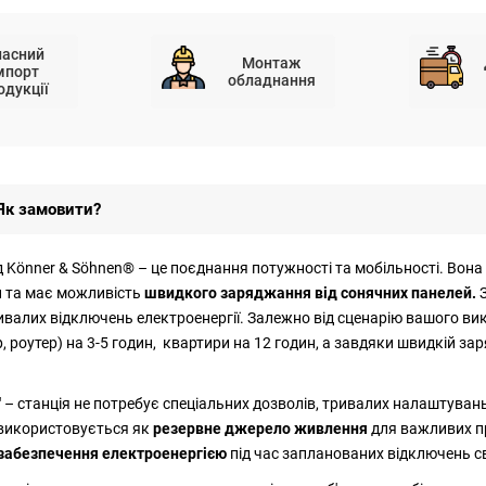
ласний
Монтаж
мпорт
обладнання
одукції
Як замовити?
д Könner & Söhnen® – це поєднання потужності та мобільності. Вон
ди та має можливість
швидкого заряджання від сонячних панелей.
ивалих відключень електроенергії. Залежно від сценарію вашого ви
, роутер) на 3-5 годин, квартири на 12 годин, а завдяки швидкій за
и" – станція не потребує спеціальних дозволів, тривалих налаштува
а використовується як
резервне джерело живлення
для важливих п
забезпечення електроенергією
під час запланованих відключень св