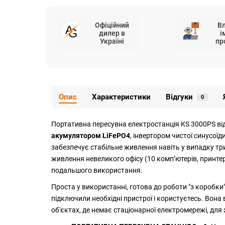
Офіційний
В
дилер в
і
Україні
пр
Опис
Характеристики
Відгуки
0
Портативна пересувна електростанція KS 3000PS ві
акумулятором LiFePO4
, інвертором чистої синусої
забезпечує стабільне живлення навіть у випадку тр
живлення невеликого офісу (10 компʼютерів, принтер
подальшого використання.
Проста у використанні, готова до роботи "з коробк
підключили необхідні пристрої і користуєтесь. Вон
об'єктах, де немає стаціонарної електромережі, для