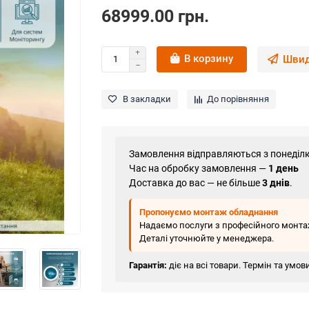
68999.00 грн.
В корзину
Швид
В закладки
До порівняння
Замовлення відправляються з понеділк
Час на обробку замовлення —
1 день
Доставка до вас — не більше
3 днів
.
Пропонуємо монтаж обладнання
Надаємо послуги з професійного монтаж
Деталі уточнюйте у менеджера.
Гарантія:
діє на всі товари. Термін та умо