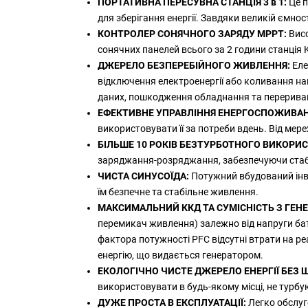
ПОРТАТИВНА ПЕРЕСУВНА СТАНЦІЯ 3 в 1:
Це п
для зберігання енергії. Завдяки великій ємно
КОНТРОЛЕР СОНЯЧНОГО ЗАРЯДУ MPPT:
Висо
сонячних панелей всього за 2 години станція
ДЖЕРЕЛО БЕЗПЕРЕБІЙНОГО ЖИВЛЕННЯ:
Еле
відключення електроенергії або коливання нап
даних, пошкодження обладнання та перериван
ЕФЕКТИВНЕ УПРАВЛІННЯ ЕНЕРГОСПОЖИВА
використовувати її за потреби вдень. Від мер
БІЛЬШЕ 10 РОКІВ БЕЗТУРБОТНОГО ВИКОРИС
заряджання-розряджання, забезпечуючи стабі
ЧИСТА СИНУСОЇДА:
Потужний вбудований інвер
їм безпечне та стабільне живлення.
МАКСИМАЛЬНИЙ ККД ТА СУМІСНІСТЬ З ГЕН
перемикач живлення) залежно від напруги ба
фактора потужності PFC відсутні втрати на 
енергію, що видається генератором.
ЕКОЛОГІЧНО ЧИСТЕ ДЖЕРЕЛО ЕНЕРГІЇ БЕЗ 
використовувати в будь-якому місці, не турбуюч
ДУЖЕ ПРОСТА В ЕКСПЛУАТАЦІЇ:
Легко обслуг