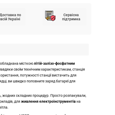
Доставка по
Сервісна
всій Україні
підтримка
а обладнана місткою
літій-залізо-фосфатним
Завдяки своїм технічним характеристикам, станція
користання, потужності станції вистачить для
рядці, ви швидко поповните заряд батареї для
нь, жодних складних процедур. Просто розпакували,
риладів, для
живлення електроінструментів
на
ітла.