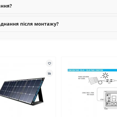
ання?
ладнання після монтажу?