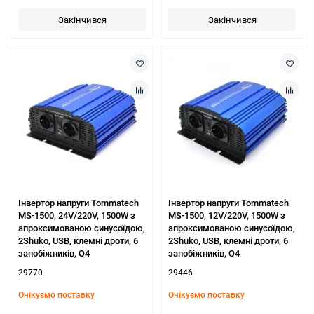
Закінчився
Закінчився
Інвертор напруги Tommatech
Інвертор напруги Tommatech
MS-1500, 24V/220V, 1500W з
MS-1500, 12V/220V, 1500W з
апроксимованою синусоїдою,
апроксимованою синусоїдою,
2Shuko, USB, клемні дроти, 6
2Shuko, USB, клемні дроти, 6
запобіжників, Q4
запобіжників, Q4
29770
29446
Очікуємо поставку
Очікуємо поставку