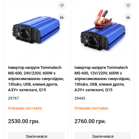
Інвертор напруги Tommatech
Інвертор напруги Tommatech
MS-600, 24V/220V, 600W з
MS-600, 12V/220V, 600W з
апроксимованою синусоїдою,
апроксимованою синусоїдою,
1Shuko, USB, клемні дроти,
1Shuko, USB, клемні дроти,
АЗУ+ затискачі, Q15
АЗУ+ затискачі, Q15
29767
29443
Очікуємо поставку
Очікуємо поставку
2530.00 грн.
2760.00 грн.
Закінчився
Закінчився