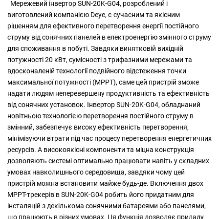
Мережевий інвертор SUN-20K-G04, розроблений і
виготовлений компанією Deye, є сучасним та якісним
рішенням для ефективного перетворення енергії постійного
струму від сонячних панелей в електроенергію змінного струму
для споживання в побуті. Завдяки винятковій вихідній
потужності 20 кВт, сумісності з трифазними мережами та
вдосконаленій технології подвійного відстеження точки
максимальної потужності (MPPT), саме цей пристрій зможе
надати людям неперевершену продуктивність та ефективність
від сонячних установок. Інвертор SUN-20K-G04, обладнаний
новітньою технологією перетворення постійного струму в
змінний, забезпечує високу ефективність перетворення,
мінімізуючи втрати під час процесу перетворення енергетичних
ресурсів. А високоякісні компоненти та міцна конструкція
дозволяють системі оптимально працювати навіть у складних
умовах навколишнього середовища, завдяки чому цей
пристрій можна встановити майже будь-де. Включення двох
MPPT-трекерів в SUN-20K-G04 робить його придатним для
інсталяцій з декількома сонячними батареями або панелями,
що працюють в різних умовах. Ця функція дозволяє приладу