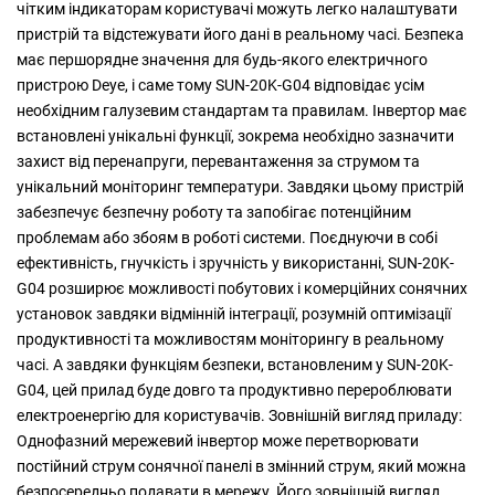
чітким індикаторам користувачі можуть легко налаштувати
пристрій та відстежувати його дані в реальному часі. Безпека
має першорядне значення для будь-якого електричного
пристрою Deye, і саме тому SUN-20K-G04 відповідає усім
необхідним галузевим стандартам та правилам. Інвертор має
встановлені унікальні функції, зокрема необхідно зазначити
захист від перенапруги, перевантаження за струмом та
унікальний моніторинг температури. Завдяки цьому пристрій
забезпечує безпечну роботу та запобігає потенційним
проблемам або збоям в роботі системи. Поєднуючи в собі
ефективність, гнучкість і зручність у використанні, SUN-20K-
G04 розширює можливості побутових і комерційних сонячних
установок завдяки відмінній інтеграції, розумній оптимізації
продуктивності та можливостям моніторингу в реальному
часі. А завдяки функціям безпеки, встановленим у SUN-20K-
G04, цей прилад буде довго та продуктивно перероблювати
електроенергію для користувачів. Зовнішній вигляд приладу:
Однофазний мережевий інвертор може перетворювати
постійний струм сонячної панелі в змінний струм, який можна
безпосередньо подавати в мережу. Його зовнішній вигляд