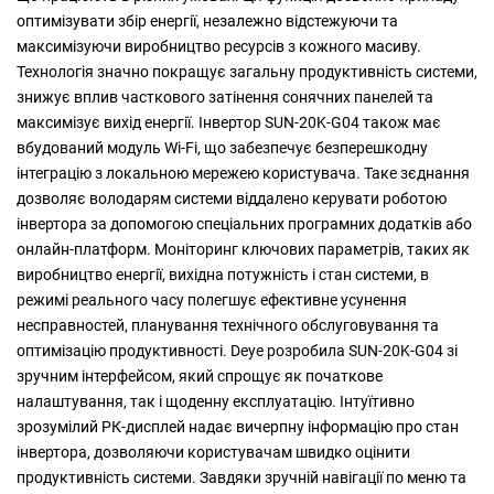
оптимізувати збір енергії, незалежно відстежуючи та
максимізуючи виробництво ресурсів з кожного масиву.
Технологія значно покращує загальну продуктивність системи,
знижує вплив часткового затінення сонячних панелей та
максимізує вихід енергії. Інвертор SUN-20K-G04 також має
вбудований модуль Wi-Fi, що забезпечує безперешкодну
інтеграцію з локальною мережею користувача. Таке зєднання
дозволяє володарям системи віддалено керувати роботою
інвертора за допомогою спеціальних програмних додатків або
онлайн-платформ. Моніторинг ключових параметрів, таких як
виробництво енергії, вихідна потужність і стан системи, в
режимі реального часу полегшує ефективне усунення
несправностей, планування технічного обслуговування та
оптимізацію продуктивності. Deye розробила SUN-20K-G04 зі
зручним інтерфейсом, який спрощує як початкове
налаштування, так і щоденну експлуатацію. Інтуїтивно
зрозумілий РК-дисплей надає вичерпну інформацію про стан
інвертора, дозволяючи користувачам швидко оцінити
продуктивність системи. Завдяки зручній навігації по меню та