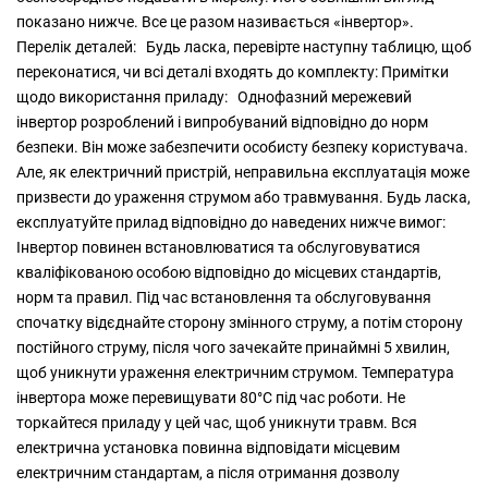
показано нижче. Все це разом називається «інвертор».
Перелік деталей: Будь ласка, перевірте наступну таблицю, щоб
переконатися, чи всі деталі входять до комплекту: Примітки
щодо використання приладу: Однофазний мережевий
інвертор розроблений і випробуваний відповідно до норм
безпеки. Він може забезпечити особисту безпеку користувача.
Але, як електричний пристрій, неправильна експлуатація може
призвести до ураження струмом або травмування. Будь ласка,
експлуатуйте прилад відповідно до наведених нижче вимог:
Інвертор повинен встановлюватися та обслуговуватися
кваліфікованою особою відповідно до місцевих стандартів,
норм та правил. Під час встановлення та обслуговування
спочатку відєднайте сторону змінного струму, а потім сторону
постійного струму, після чого зачекайте принаймні 5 хвилин,
щоб уникнути ураження електричним струмом. Температура
інвертора може перевищувати 80°C під час роботи. Не
торкайтеся приладу у цей час, щоб уникнути травм. Вся
електрична установка повинна відповідати місцевим
електричним стандартам, а після отримання дозволу