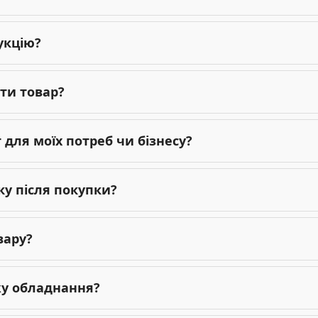
укцію?
ти товар?
для моїх потреб чи бізнесу?
ку після покупки?
вару?
жу обладнання?