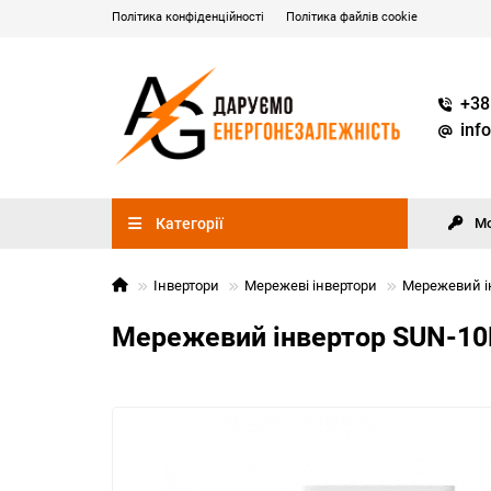
Політика конфіденційності
Політика файлів cookie
+38
inf
Категорії
М
Інвертори
Мережеві інвертори
Мережевий ін
Мережевий інвертор SUN-10K