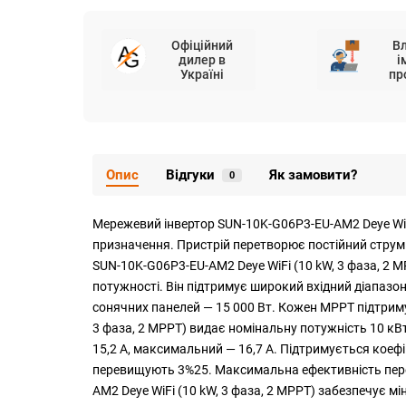
Офіційний
В
дилер в
і
Україні
пр
Опис
Відгуки
Як замовити?
0
Мережевий інвертор SUN-10K-G06P3-EU-AM2 Deye WiF
призначення. Пристрій перетворює постійний струм 
SUN-10K-G06P3-EU-AM2 Deye WiFi (10 kW, 3 фаза, 
потужності. Він підтримує широкий вхідний діапазон
сонячних панелей — 15 000 Вт. Кожен MPPT підтриму
3 фаза, 2 MPPT) видає номінальну потужність 10 кВт
15,2 А, максимальний — 16,7 А. Підтримується коефі
перевищують 3%25. Максимальна ефективність перет
AM2 Deye WiFi (10 kW, 3 фаза, 2 MPPT) забезпечує 