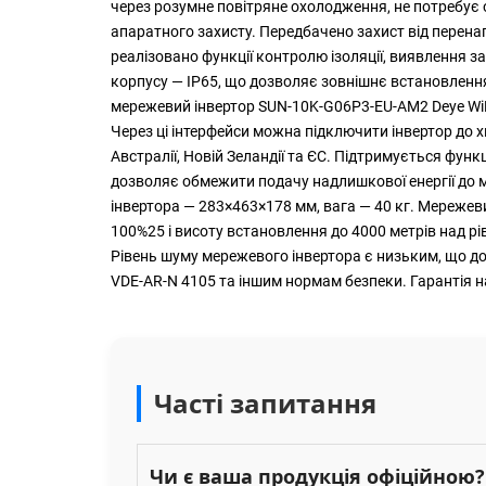
через розумне повітряне охолодження, не потребує 
апаратного захисту. Передбачено захист від перена
реалізовано функції контролю ізоляції, виявлення з
корпусу — IP65, що дозволяє зовнішнє встановлення
мережевий інвертор SUN-10K-G06P3-EU-AM2 Deye WiFi 
Через ці інтерфейси можна підключити інвертор до 
Австралії, Новій Зеландії та ЄС. Підтримується фун
дозволяє обмежити подачу надлишкової енергії до ме
інвертора — 283×463×178 мм, вага — 40 кг. Мережев
100%25 і висоту встановлення до 4000 метрів над рі
Рівень шуму мережевого інвертора є низьким, що до
VDE-AR-N 4105 та іншим нормам безпеки. Гарантія н
Часті запитання
Чи є ваша продукція офіційною?