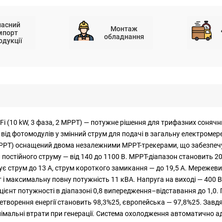
ласний
Монтаж
мпорт
обладнання
одукції
i (10 kW, 3 фаза, 2 MPPT) — потужне рішення для трифазних сонячн
від фотомодулів у змінний струм для подачі в загальну електроме
2 MPPT) оснащений двома незалежними MPPT-трекерами, що забезпеч
 постійного струму — від 140 до 1100 В. MPPT-діапазон становить 
є струм до 13 А, струм короткого замикання — до 19,5 А. Мережеви
 і максимальну повну потужність 11 кВА. Напруга на виході — 400 В
цієнт потужності в діапазоні 0,8 випередження–відставання до 1,0.
ворення енергії становить 98,3%25, європейська — 97,8%25. Завд
мінімальні втрати при генерації. Система охолодження автоматично