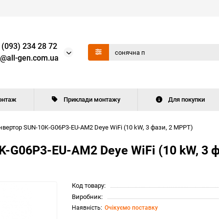
 (093) 234 28 72
o@all-gen.com.ua
онтаж
Приклади монтажу
Для покупки
вертор SUN-10K-G06P3-EU-AM2 Deye WiFi (10 kW, 3 фази, 2 MPPT)
-G06P3-EU-AM2 Deye WiFi (10 kW, 3 ф
Код товару:
Виробник:
Очікуємо поставку