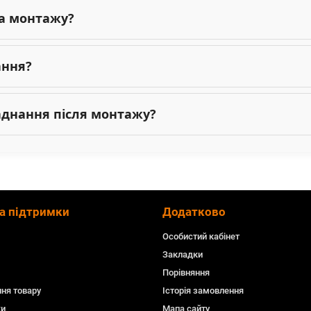
га монтажу?
ання?
ладнання після монтажу?
а підтримки
Додатково
Особистий кабінет
Закладки
Порівняння
ня товару
Історія замовлення
ки
Мапа сайту