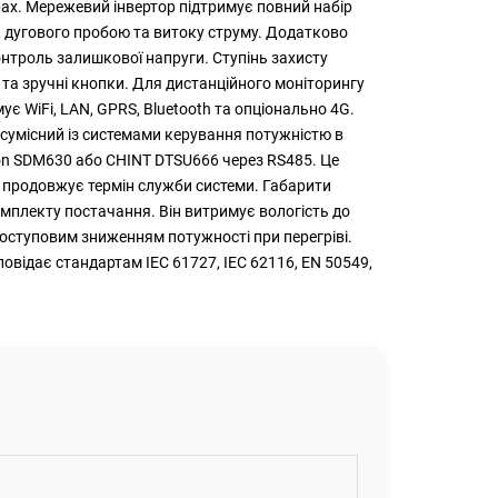
рах. Мережевий інвертор підтримує повний набір
, дугового пробою та витоку струму. Додатково
контроль залишкової напруги. Ступінь захисту
та зручні кнопки. Для дистанційного моніторингу
є WiFi, LAN, GPRS, Bluetooth та опціонально 4G.
сумісний із системами керування потужністю в
tron SDM630 або CHINT DTSU666 через RS485. Це
 і продовжує термін служби системи. Габарити
мплекту постачання. Він витримує вологість до
 поступовим зниженням потужності при перегріві.
відає стандартам IEC 61727, IEC 62116, EN 50549,