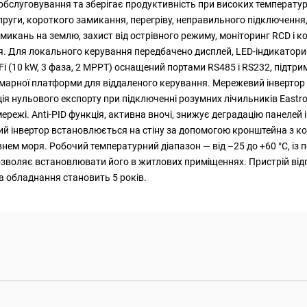
обслуговування та зберігає продуктивність при високих температу
пруги, короткого замикання, перегріву, неправильного підключення
амикань на землю, захист від острівного режиму, моніторинг RCD і 
. Для локального керування передбачено дисплей, LED-індикатори 
(10 kW, 3 фаза, 2 MPPT) оснащений портами RS485 і RS232, підтриму
хмарної платформи для віддаленого керування. Мережевий інвертор 
кція нульового експорту при підключенні розумних лічильників Eas
режі. Anti-PID функція, активна вночі, знижує деградацію панелей
ий інвертор встановлюється на стіну за допомогою кронштейна з ко
внем моря. Робочий температурний діапазон — від –25 до +60 °C, із
зволяє встановлювати його в житлових приміщеннях. Пристрій відпо
а обладнання становить 5 років.