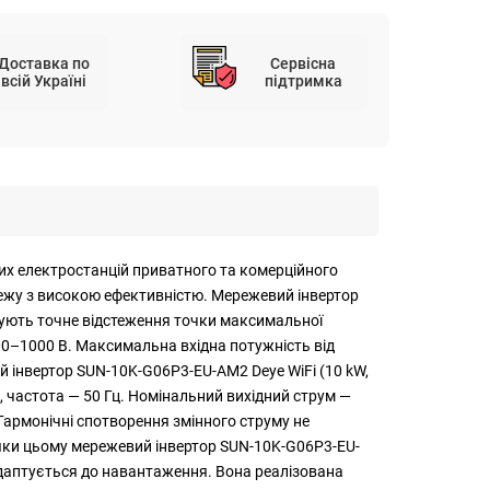
Доставка по
Сервісна
всій Україні
підтримка
их електростанцій приватного та комерційного
режу з високою ефективністю. Мережевий інвертор
ують точне відстеження точки максимальної
200–1000 В. Максимальна вхідна потужність від
й інвертор SUN-10K-G06P3-EU-AM2 Deye WiFi (10 kW,
, частота — 50 Гц. Номінальний вихідний струм —
 Гармонічні спотворення змінного струму не
яки цьому мережевий інвертор SUN-10K-G06P3-EU-
 адаптується до навантаження. Вона реалізована