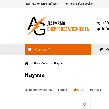
Політика конфіденційності
Політика файлів cookie
+38
inf
Категорії
М
Виробник
Rayssa
Rayssa
За замовчуванням
Назва
Ціна
Рейтинг