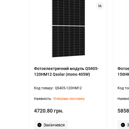
Фотоелектричний модуль QS405-
Фотое
120HM12 Qsolar (mono 405W)
150HM
QS405-120HM12
Очікуємо поставку
4720.80 грн.
5858
Закінчився