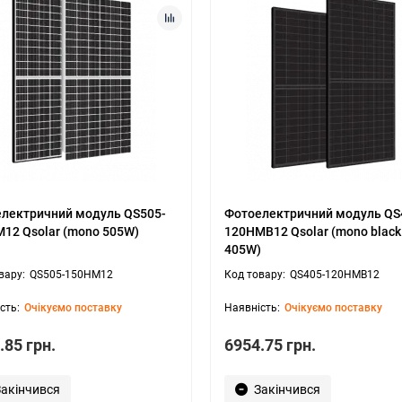
лектричний модуль QS505-
Фотоелектричний модуль QS
12 Qsolar (mono 505W)
120HMB12 Qsolar (mono black
405W)
QS505-150HM12
QS405-120HMB12
Очікуємо поставку
Очікуємо поставку
.85 грн.
6954.75 грн.
Закінчився
Закінчився