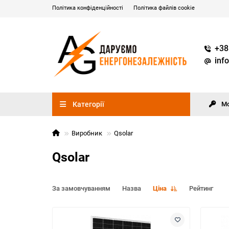
Політика конфіденційності
Політика файлів cookie
+38
inf
Категорії
М
Виробник
Qsolar
Qsolar
За замовчуванням
Назва
Ціна
Рейтинг